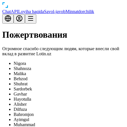
Chat
API
Loyiha haqida
Savol-javob
Minnatdorchilik
Пожертвования
Огромное спасибо следующим людям, которые внесли свой
вклад в развитие Lotin.uz
Nigora
Shahnoza
Malika
Behzod
Shuhrat
Sardorbek
Gavhar
Hayotulla
Alisher
Dilfuza
Bahromjon
Ayimgul
Muhammad