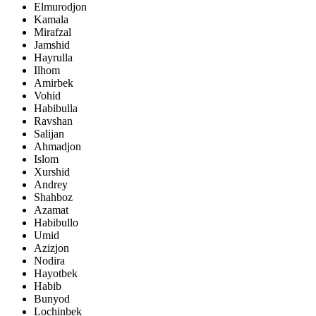
Elmurodjon
Kamala
Mirafzal
Jamshid
Hayrulla
Ilhom
Amirbek
Vohid
Habibulla
Ravshan
Salijan
Ahmadjon
Islom
Xurshid
Andrey
Shahboz
Azamat
Habibullo
Umid
Azizjon
Nodira
Hayotbek
Habib
Bunyod
Lochinbek