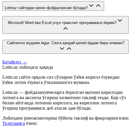
Lotinuz сайтидан қачон фойдалансам бўлади?
Microsoft Word ёки Excel учун транслит программаси борми?
Сайтингиз жудаям ёқди. Сизга қандай қилиб ёрдам бера оламан?
Батафсил →
Lotin.uz лойиҳаси ҳақида
Lotin.uz сайти орқали сиз сўзларни ўзбек кирилл ёзувидан
ўзбек лотин ёзувига ўтказишингиз мумкин.
Lotin.uz — фойдаланувчиларга берилган матнни кириллдан
лотинга ва аксинча ўгириш хизматини таклиф этади. Бир сўз
билан айтганда лотинни кириллга, ва кириллни лотинга
ўгириш программаси деб атасак ҳам бўлади.
Лойиҳани ривожлантириш бўйича таклиф ва фикрларингизни
Телеграмга
ёзинг.