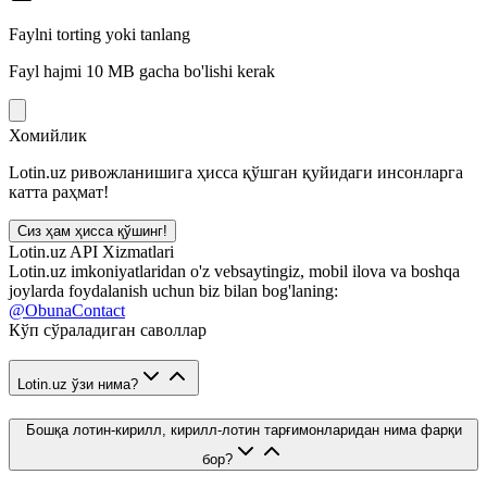
Faylni torting yoki tanlang
Fayl hajmi 10 MB gacha bo'lishi kerak
Хомийлик
Lotin.uz ривожланишига ҳисса қўшган қуйидаги инсонларга
катта раҳмат!
Сиз ҳам ҳисса қўшинг!
Lotin.uz API Xizmatlari
Lotin.uz imkoniyatlaridan o'z vebsaytingiz, mobil ilova va boshqa
joylarda foydalanish uchun biz bilan bog'laning:
@ObunaContact
Кўп сўраладиган саволлар
Lotin.uz ўзи нима?
Бошқа лотин-кирилл, кирилл-лотин тарғимонларидан нима фарқи
бор?