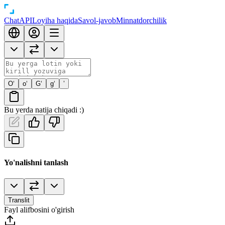
Chat
API
Loyiha haqida
Savol-javob
Minnatdorchilik
O‘
o‘
G‘
g‘
’
Bu yerda natija chiqadi :)
Yo'nalishni tanlash
Translit
Fayl alifbosini o'girish