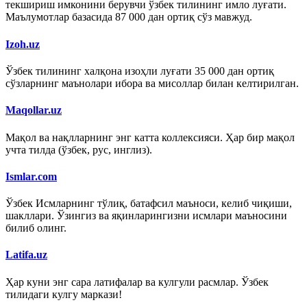
текшириш имконини берувчи ўзбек тилининг имло луғати.
Маълумотлар базасида 87 000 дан ортиқ сўз мавжуд.
Izoh.uz
Ўзбек тилининг халқона изоҳли луғати 35 000 дан ортиқ
сўзларнинг маънолари ибора ва мисоллар билан келтирилган.
Maqollar.uz
Мақол ва нақлларнинг энг катта коллексияси. Ҳар бир мақол
учта тилда (ўзбек, рус, инглиз).
Ismlar.com
Ўзбек Исмларнинг тўлиқ, батафсил маъноси, келиб чиқиши,
шакллари. Ўзингиз ва яқинларингизни исмлари маъносини
билиб олинг.
Latifa.uz
Ҳар куни энг сара латифалар ва кулгули расмлар. Ўзбек
тилидаги кулгу маркази!