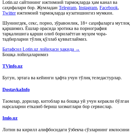
Lotin.uz сайтининг ижтимоий тармоқларда ҳам канал ва
саҳифалари бор. Жумладан
Telegram
,
Instagram
,
Facebook
,
Twitter
ижтимоий тармоқларда кузатишингиз мумкин.
Шунингдек, секс, порно, зўравонлик, 18+ саҳифаларга мутлоқ
қаршимиз. Ёшлар орасида эротика ва порнография
тарқалишига қарши олиб борилаётган муҳим чора-
тадбирларни тўлиқ қўллаб қувватлаймиз.
Батафсил Lotin.uz лойиҳаси ҳақида →
Бошқа лойиҳаларимиз
TVinfo.uz
Бугун, эртага ва кейинги ҳафта учун тўлиқ теледастурлар.
DostavkaInfo
Таомлар, дорилар, китоблар ва бошқа уй учун керакли бўлган
нарсаларни етказиб бериш хизматлари бор сервислар.
Imlo.uz
Лотин ва кирилл алифбосидаги ўзбекча сўзларнинг имлосини