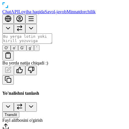
Chat
API
Loyiha haqida
Savol-javob
Minnatdorchilik
O‘
o‘
G‘
g‘
’
Bu yerda natija chiqadi :)
Yo'nalishni tanlash
Translit
Fayl alifbosini o'girish