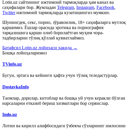
Lotin.uz сайтининг ижтимоий тармоқларда ҳам канал ва
саҳифалари бор. Жумладан
Telegram
,
Instagram
,
Facebook
,
Twitter
ижтимоий тармоқларда кузатишингиз мумкин.
Шунингдек, секс, порно, зўравонлик, 18+ саҳифаларга мутлоқ
қаршимиз. Ёшлар орасида эротика ва порнография
тарқалишига қарши олиб борилаётган муҳим чора-
тадбирларни тўлиқ қўллаб қувватлаймиз.
Батафсил Lotin.uz лойиҳаси ҳақида →
Бошқа лойиҳаларимиз
TVinfo.uz
Бугун, эртага ва кейинги ҳафта учун тўлиқ теледастурлар.
DostavkaInfo
Таомлар, дорилар, китоблар ва бошқа уй учун керакли бўлган
нарсаларни етказиб бериш хизматлари бор сервислар.
Imlo.uz
Лотин ва кирилл алифбосидаги ўзбекча сўзларнинг имлосини