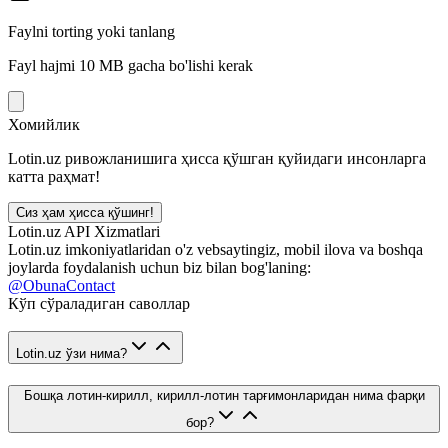
Faylni torting yoki tanlang
Fayl hajmi 10 MB gacha bo'lishi kerak
Хомийлик
Lotin.uz ривожланишига ҳисса қўшган қуйидаги инсонларга
катта раҳмат!
Сиз ҳам ҳисса қўшинг!
Lotin.uz API Xizmatlari
Lotin.uz imkoniyatlaridan o'z vebsaytingiz, mobil ilova va boshqa
joylarda foydalanish uchun biz bilan bog'laning:
@ObunaContact
Кўп сўраладиган саволлар
Lotin.uz ўзи нима?
Бошқа лотин-кирилл, кирилл-лотин тарғимонларидан нима фарқи
бор?