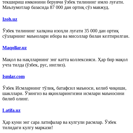
текшириш имконини берувчи ўзбек тилининг имло луғати.
Маълумотлар базасида 87 000 дан ортиқ сўз мавжуд.
Izoh.uz
Ўзбек тилининг халқона изоҳли луғати 35 000 дан ортиқ
сўзларнинг маънолари ибора ва мисоллар билан келтирилган.
Maqollar.uz
Мақол ва нақлларнинг энг катта коллексияси. Ҳар бир мақол
учта тилда (ўзбек, рус, инглиз).
Ismlar.com
Ўзбек Исмларнинг тўлиқ, батафсил маъноси, келиб чиқиши,
шакллари. Ўзингиз ва яқинларингизни исмлари маъносини
билиб олинг.
Latifa.uz
Ҳар куни энг сара латифалар ва кулгули расмлар. Ўзбек
тилидаги кулгу маркази!