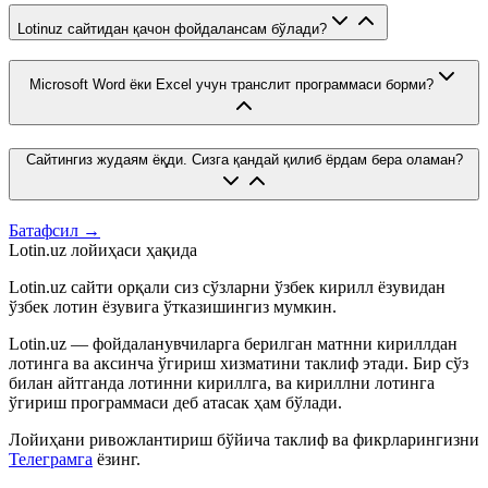
Lotinuz сайтидан қачон фойдалансам бўлади?
Microsoft Word ёки Excel учун транслит программаси борми?
Сайтингиз жудаям ёқди. Сизга қандай қилиб ёрдам бера оламан?
Батафсил →
Lotin.uz лойиҳаси ҳақида
Lotin.uz сайти орқали сиз сўзларни ўзбек кирилл ёзувидан
ўзбек лотин ёзувига ўтказишингиз мумкин.
Lotin.uz — фойдаланувчиларга берилган матнни кириллдан
лотинга ва аксинча ўгириш хизматини таклиф этади. Бир сўз
билан айтганда лотинни кириллга, ва кириллни лотинга
ўгириш программаси деб атасак ҳам бўлади.
Лойиҳани ривожлантириш бўйича таклиф ва фикрларингизни
Телеграмга
ёзинг.