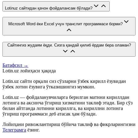
Lotinuz сайтидан қачон фойдалансам бўлади?
Microsoft Word ёки Excel учун транслит программаси борми?
Сайтингиз жудаям ёқди. Сизга қандай қилиб ёрдам бера оламан?
Батафсил →
Lotin.uz лойиҳаси ҳақида
Lotin.uz сайти орқали сиз сўзларни ўзбек кирилл ёзувидан
ўзбек лотин ёзувига ўтказишингиз мумкин.
Lotin.uz — фойдаланувчиларга берилган матнни кириллдан
лотинга ва аксинча ўгириш хизматини таклиф этади. Бир сўз
билан айтганда лотинни кириллга, ва кириллни лотинга
ўгириш программаси деб атасак ҳам бўлади.
Лойиҳани ривожлантириш бўйича таклиф ва фикрларингизни
Телеграмга
ёзинг.