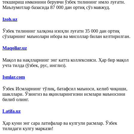
текшириш имконини берувчи ўзбек тилининг имло луғати.
Маълумотлар базасида 87 000 дан ортиқ сўз мавжуд.
Izoh.uz
Ўзбек тилининг халқона изоҳли луғати 35 000 дан ортиқ
сўзларнинг маънолари ибора ва мисоллар билан келтирилган.
Maqollar.uz
Мақол ва нақлларнинг энг катта коллексияси. Ҳар бир мақол
учта тилда (ўзбек, рус, инглиз).
Ismlar.com
Ўзбек Исмларнинг тўлиқ, батафсил маъноси, келиб чиқиши,
шакллари. Ўзингиз ва яқинларингизни исмлари маъносини
билиб олинг.
Latifa.uz
Ҳар куни энг сара латифалар ва кулгули расмлар. Ўзбек
тилидаги кулгу маркази!