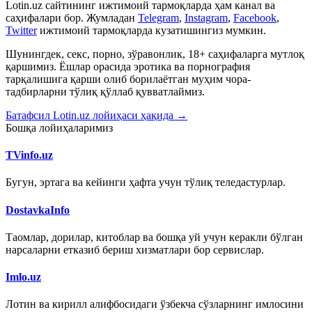
Lotin.uz сайтининг ижтимоий тармоқларда ҳам канал ва
саҳифалари бор. Жумладан
Telegram
,
Instagram
,
Facebook
,
Twitter
ижтимоий тармоқларда кузатишингиз мумкин.
Шунингдек, секс, порно, зўравонлик, 18+ саҳифаларга мутлоқ
қаршимиз. Ёшлар орасида эротика ва порнография
тарқалишига қарши олиб борилаётган муҳим чора-
тадбирларни тўлиқ қўллаб қувватлаймиз.
Батафсил Lotin.uz лойиҳаси ҳақида →
Бошқа лойиҳаларимиз
TVinfo.uz
Бугун, эртага ва кейинги ҳафта учун тўлиқ теледастурлар.
DostavkaInfo
Таомлар, дорилар, китоблар ва бошқа уй учун керакли бўлган
нарсаларни етказиб бериш хизматлари бор сервислар.
Imlo.uz
Лотин ва кирилл алифбосидаги ўзбекча сўзларнинг имлосини