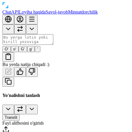
Chat
API
Loyiha haqida
Savol-javob
Minnatdorchilik
O‘
o‘
G‘
g‘
’
Bu yerda natija chiqadi :)
Yo'nalishni tanlash
Translit
Fayl alifbosini o'girish