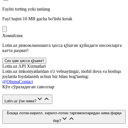
Faylni torting yoki tanlang
Fayl hajmi 10 MB gacha bo'lishi kerak
Хомийлик
Lotin.uz ривожланишига ҳисса қўшган қуйидаги инсонларга
катта раҳмат!
Сиз ҳам ҳисса қўшинг!
Lotin.uz API Xizmatlari
Lotin.uz imkoniyatlaridan o'z vebsaytingiz, mobil ilova va boshqa
joylarda foydalanish uchun biz bilan bog'laning:
@ObunaContact
Кўп сўраладиган саволлар
Lotin.uz ўзи нима?
Бошқа лотин-кирилл, кирилл-лотин тарғимонларидан нима фарқи
бор?