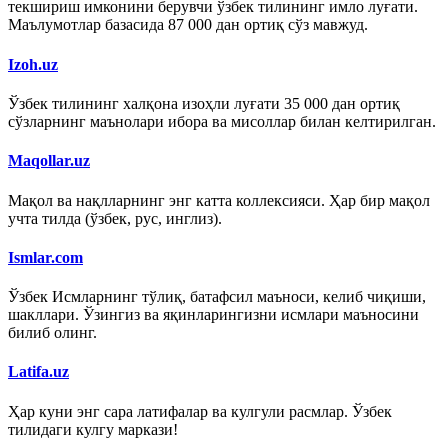
текшириш имконини берувчи ўзбек тилининг имло луғати.
Маълумотлар базасида 87 000 дан ортиқ сўз мавжуд.
Izoh.uz
Ўзбек тилининг халқона изоҳли луғати 35 000 дан ортиқ
сўзларнинг маънолари ибора ва мисоллар билан келтирилган.
Maqollar.uz
Мақол ва нақлларнинг энг катта коллексияси. Ҳар бир мақол
учта тилда (ўзбек, рус, инглиз).
Ismlar.com
Ўзбек Исмларнинг тўлиқ, батафсил маъноси, келиб чиқиши,
шакллари. Ўзингиз ва яқинларингизни исмлари маъносини
билиб олинг.
Latifa.uz
Ҳар куни энг сара латифалар ва кулгули расмлар. Ўзбек
тилидаги кулгу маркази!