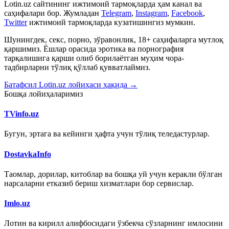
Lotin.uz сайтининг ижтимоий тармоқларда ҳам канал ва
саҳифалари бор. Жумладан
Telegram
,
Instagram
,
Facebook
,
Twitter
ижтимоий тармоқларда кузатишингиз мумкин.
Шунингдек, секс, порно, зўравонлик, 18+ саҳифаларга мутлоқ
қаршимиз. Ёшлар орасида эротика ва порнография
тарқалишига қарши олиб борилаётган муҳим чора-
тадбирларни тўлиқ қўллаб қувватлаймиз.
Батафсил Lotin.uz лойиҳаси ҳақида →
Бошқа лойиҳаларимиз
TVinfo.uz
Бугун, эртага ва кейинги ҳафта учун тўлиқ теледастурлар.
DostavkaInfo
Таомлар, дорилар, китоблар ва бошқа уй учун керакли бўлган
нарсаларни етказиб бериш хизматлари бор сервислар.
Imlo.uz
Лотин ва кирилл алифбосидаги ўзбекча сўзларнинг имлосини