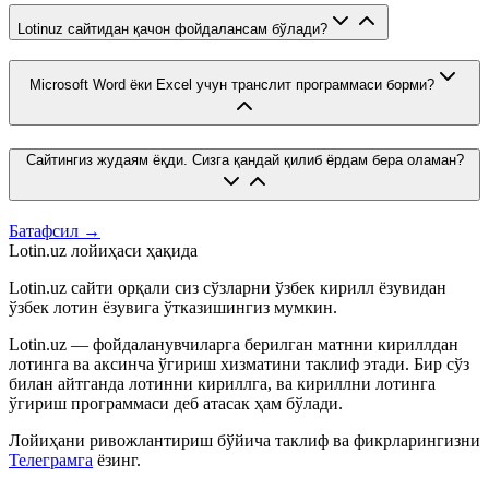
Lotinuz сайтидан қачон фойдалансам бўлади?
Microsoft Word ёки Excel учун транслит программаси борми?
Сайтингиз жудаям ёқди. Сизга қандай қилиб ёрдам бера оламан?
Батафсил →
Lotin.uz лойиҳаси ҳақида
Lotin.uz сайти орқали сиз сўзларни ўзбек кирилл ёзувидан
ўзбек лотин ёзувига ўтказишингиз мумкин.
Lotin.uz — фойдаланувчиларга берилган матнни кириллдан
лотинга ва аксинча ўгириш хизматини таклиф этади. Бир сўз
билан айтганда лотинни кириллга, ва кириллни лотинга
ўгириш программаси деб атасак ҳам бўлади.
Лойиҳани ривожлантириш бўйича таклиф ва фикрларингизни
Телеграмга
ёзинг.