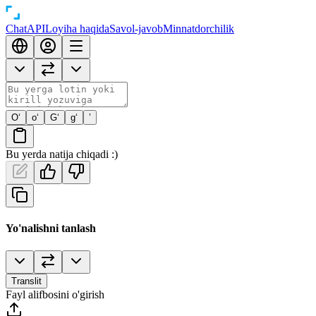
Chat
API
Loyiha haqida
Savol-javob
Minnatdorchilik
O‘
o‘
G‘
g‘
’
Bu yerda natija chiqadi :)
Yo'nalishni tanlash
Translit
Fayl alifbosini o'girish