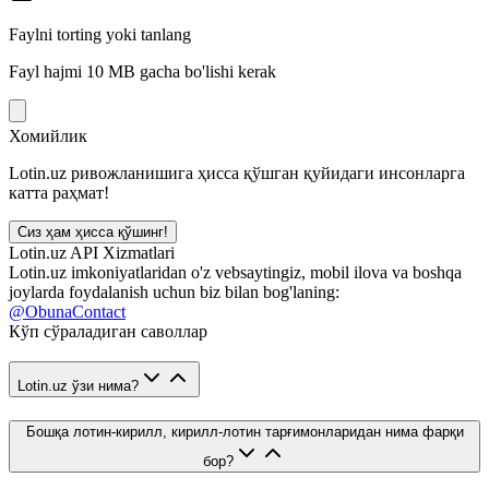
Faylni torting yoki tanlang
Fayl hajmi 10 MB gacha bo'lishi kerak
Хомийлик
Lotin.uz ривожланишига ҳисса қўшган қуйидаги инсонларга
катта раҳмат!
Сиз ҳам ҳисса қўшинг!
Lotin.uz API Xizmatlari
Lotin.uz imkoniyatlaridan o'z vebsaytingiz, mobil ilova va boshqa
joylarda foydalanish uchun biz bilan bog'laning:
@ObunaContact
Кўп сўраладиган саволлар
Lotin.uz ўзи нима?
Бошқа лотин-кирилл, кирилл-лотин тарғимонларидан нима фарқи
бор?