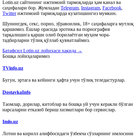
Lotin.uz сайтининг ижтимоий тармоқларда ҳам канал ва
саҳифалари бор. Жумладан
Telegram
,
Instagram
,
Facebook
,
Twitter
ижтимоий тармоқларда кузатишингиз мумкин.
Шунингдек, секс, порно, зўравонлик, 18+ саҳифаларга мутлоқ
қаршимиз. Ёшлар орасида эротика ва порнография
тарқалишига қарши олиб борилаётган муҳим чора-
тадбирларни тўлиқ қўллаб қувватлаймиз.
Батафсил Lotin.uz лойиҳаси ҳақида →
Бошқа лойиҳаларимиз
TVinfo.uz
Бугун, эртага ва кейинги ҳафта учун тўлиқ теледастурлар.
DostavkaInfo
Таомлар, дорилар, китоблар ва бошқа уй учун керакли бўлган
нарсаларни етказиб бериш хизматлари бор сервислар.
Imlo.uz
Лотин ва кирилл алифбосидаги ўзбекча сўзларнинг имлосини