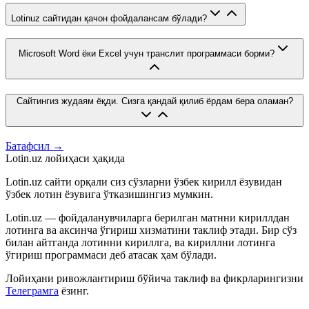
Lotinuz сайтидан қачон фойдалансам бўлади?
Microsoft Word ёки Excel учун транслит программаси борми?
Сайтингиз жудаям ёқди. Сизга қандай қилиб ёрдам бера оламан?
Батафсил →
Lotin.uz лойиҳаси ҳақида
Lotin.uz сайти орқали сиз сўзларни ўзбек кирилл ёзувидан
ўзбек лотин ёзувига ўтказишингиз мумкин.
Lotin.uz — фойдаланувчиларга берилган матнни кириллдан
лотинга ва аксинча ўгириш хизматини таклиф этади. Бир сўз
билан айтганда лотинни кириллга, ва кириллни лотинга
ўгириш программаси деб атасак ҳам бўлади.
Лойиҳани ривожлантириш бўйича таклиф ва фикрларингизни
Телеграмга
ёзинг.