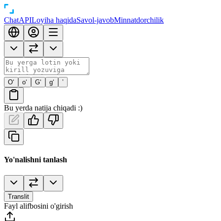
Chat
API
Loyiha haqida
Savol-javob
Minnatdorchilik
O‘
o‘
G‘
g‘
’
Bu yerda natija chiqadi :)
Yo'nalishni tanlash
Translit
Fayl alifbosini o'girish