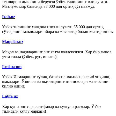
текшириш имконини берувчи ўзбек тилининг имло луғати.
Маълумотлар базасида 87 000 дан ортиқ сўз мавжуд.
Izoh.uz
Ўзбек тилининг халқона изоҳли луғати 35 000 дан ортиқ
сўзларнинг маънолари ибора ва мисоллар билан келтирилган.
Maqollar.uz
Мақол ва нақлларнинг энг катта коллексияси. Ҳар бир мақол
учта тилда (ўзбек, рус, инглиз).
Ismlar.com
Ўзбек Исмларнинг тўлиқ, батафсил маъноси, келиб чиқиши,
шакллари. Ўзингиз ва яқинларингизни исмлари маъносини
билиб олинг.
Latifa.uz
Ҳар куни энг сара латифалар ва кулгули расмлар. Ўзбек
тилидаги кулгу маркази!