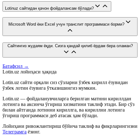
Lotinuz сайтидан қачон фойдалансам бўлади?
Microsoft Word ёки Excel учун транслит программаси борми?
Сайтингиз жудаям ёқди. Сизга қандай қилиб ёрдам бера оламан?
Батафсил →
Lotin.uz лойиҳаси ҳақида
Lotin.uz сайти орқали сиз сўзларни ўзбек кирилл ёзувидан
ўзбек лотин ёзувига ўтказишингиз мумкин.
Lotin.uz — фойдаланувчиларга берилган матнни кириллдан
лотинга ва аксинча ўгириш хизматини таклиф этади. Бир сўз
билан айтганда лотинни кириллга, ва кириллни лотинга
ўгириш программаси деб атасак ҳам бўлади.
Лойиҳани ривожлантириш бўйича таклиф ва фикрларингизни
Телеграмга
ёзинг.