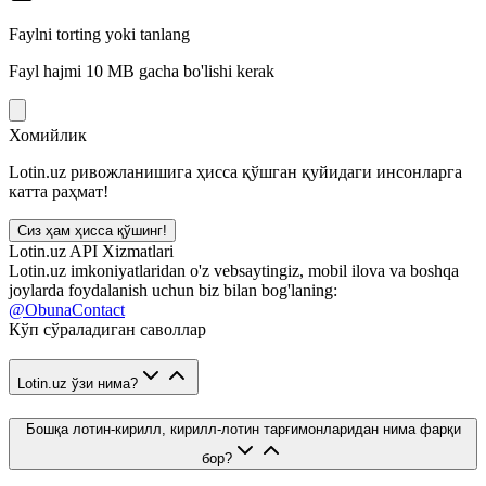
Faylni torting yoki tanlang
Fayl hajmi 10 MB gacha bo'lishi kerak
Хомийлик
Lotin.uz ривожланишига ҳисса қўшган қуйидаги инсонларга
катта раҳмат!
Сиз ҳам ҳисса қўшинг!
Lotin.uz API Xizmatlari
Lotin.uz imkoniyatlaridan o'z vebsaytingiz, mobil ilova va boshqa
joylarda foydalanish uchun biz bilan bog'laning:
@ObunaContact
Кўп сўраладиган саволлар
Lotin.uz ўзи нима?
Бошқа лотин-кирилл, кирилл-лотин тарғимонларидан нима фарқи
бор?