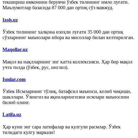
текшириш имконини берувчи ўзбек тилининг имло луғати.
Маълумотлар базасида 87 000 дан ортиқ сўз мавжуд.
Izoh.uz
Ўзбек тилининг халқона изоҳли луғати 35 000 дан ортиқ
сўзларнинг маънолари ибора ва мисоллар билан келтирилган.
Maqollar.uz
Мақол ва нақлларнинг энг катта коллексияси. Ҳар бир мақол
учта тилда (ўзбек, рус, инглиз).
Ismlar.com
Ўзбек Исмларнинг тўлиқ, батафсил маъноси, келиб чиқиши,
шакллари. Ўзингиз ва яқинларингизни исмлари маъносини
билиб олинг.
Latifa.uz
Ҳар куни энг сара латифалар ва кулгули расмлар. Ўзбек
тилидаги кулгу маркази!