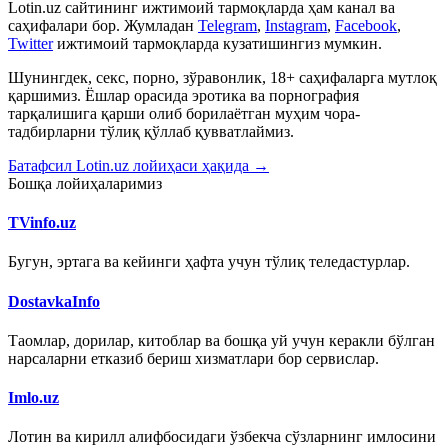
Lotin.uz сайтининг ижтимоий тармоқларда ҳам канал ва
саҳифалари бор. Жумладан
Telegram
,
Instagram
,
Facebook
,
Twitter
ижтимоий тармоқларда кузатишингиз мумкин.
Шунингдек, секс, порно, зўравонлик, 18+ саҳифаларга мутлоқ
қаршимиз. Ёшлар орасида эротика ва порнография
тарқалишига қарши олиб борилаётган муҳим чора-
тадбирларни тўлиқ қўллаб қувватлаймиз.
Батафсил Lotin.uz лойиҳаси ҳақида →
Бошқа лойиҳаларимиз
TVinfo.uz
Бугун, эртага ва кейинги ҳафта учун тўлиқ теледастурлар.
DostavkaInfo
Таомлар, дорилар, китоблар ва бошқа уй учун керакли бўлган
нарсаларни етказиб бериш хизматлари бор сервислар.
Imlo.uz
Лотин ва кирилл алифбосидаги ўзбекча сўзларнинг имлосини