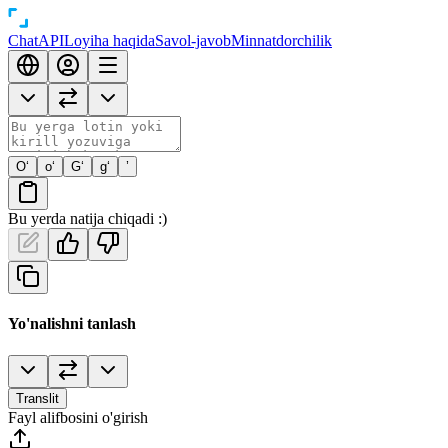
Chat
API
Loyiha haqida
Savol-javob
Minnatdorchilik
O‘
o‘
G‘
g‘
’
Bu yerda natija chiqadi :)
Yo'nalishni tanlash
Translit
Fayl alifbosini o'girish