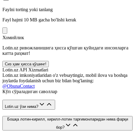
Faylni torting yoki tanlang
Fayl hajmi 10 MB gacha bo'lishi kerak
Хомийлик
Lotin.uz ривожланишига ҳисса қўшган қуйидаги инсонларга
катта раҳмат!
Сиз ҳам ҳисса қўшинг!
Lotin.uz API Xizmatlari
Lotin.uz imkoniyatlaridan o'z vebsaytingiz, mobil ilova va boshqa
joylarda foydalanish uchun biz bilan bog'laning:
@ObunaContact
Кўп сўраладиган саволлар
Lotin.uz ўзи нима?
Бошқа лотин-кирилл, кирилл-лотин тарғимонларидан нима фарқи
бор?