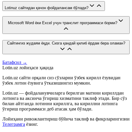
Lotinuz сайтидан қачон фойдалансам бўлади?
Microsoft Word ёки Excel учун транслит программаси борми?
Сайтингиз жудаям ёқди. Сизга қандай қилиб ёрдам бера оламан?
Батафсил →
Lotin.uz лойиҳаси ҳақида
Lotin.uz сайти орқали сиз сўзларни ўзбек кирилл ёзувидан
ўзбек лотин ёзувига ўтказишингиз мумкин.
Lotin.uz — фойдаланувчиларга берилган матнни кириллдан
лотинга ва аксинча ўгириш хизматини таклиф этади. Бир сўз
билан айтганда лотинни кириллга, ва кириллни лотинга
ўгириш программаси деб атасак ҳам бўлади.
Лойиҳани ривожлантириш бўйича таклиф ва фикрларингизни
Телеграмга
ёзинг.