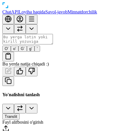
Chat
API
Loyiha haqida
Savol-javob
Minnatdorchilik
O‘
o‘
G‘
g‘
’
Bu yerda natija chiqadi :)
Yo'nalishni tanlash
Translit
Fayl alifbosini o'girish