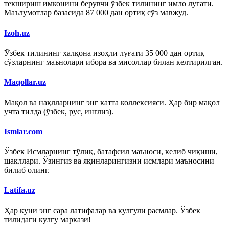
текшириш имконини берувчи ўзбек тилининг имло луғати.
Маълумотлар базасида 87 000 дан ортиқ сўз мавжуд.
Izoh.uz
Ўзбек тилининг халқона изоҳли луғати 35 000 дан ортиқ
сўзларнинг маънолари ибора ва мисоллар билан келтирилган.
Maqollar.uz
Мақол ва нақлларнинг энг катта коллексияси. Ҳар бир мақол
учта тилда (ўзбек, рус, инглиз).
Ismlar.com
Ўзбек Исмларнинг тўлиқ, батафсил маъноси, келиб чиқиши,
шакллари. Ўзингиз ва яқинларингизни исмлари маъносини
билиб олинг.
Latifa.uz
Ҳар куни энг сара латифалар ва кулгули расмлар. Ўзбек
тилидаги кулгу маркази!