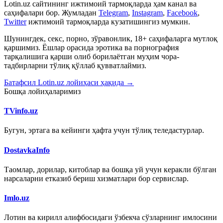
Lotin.uz сайтининг ижтимоий тармоқларда ҳам канал ва
саҳифалари бор. Жумладан
Telegram
,
Instagram
,
Facebook
,
Twitter
ижтимоий тармоқларда кузатишингиз мумкин.
Шунингдек, секс, порно, зўравонлик, 18+ саҳифаларга мутлоқ
қаршимиз. Ёшлар орасида эротика ва порнография
тарқалишига қарши олиб борилаётган муҳим чора-
тадбирларни тўлиқ қўллаб қувватлаймиз.
Батафсил Lotin.uz лойиҳаси ҳақида →
Бошқа лойиҳаларимиз
TVinfo.uz
Бугун, эртага ва кейинги ҳафта учун тўлиқ теледастурлар.
DostavkaInfo
Таомлар, дорилар, китоблар ва бошқа уй учун керакли бўлган
нарсаларни етказиб бериш хизматлари бор сервислар.
Imlo.uz
Лотин ва кирилл алифбосидаги ўзбекча сўзларнинг имлосини