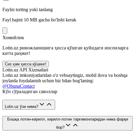
Faylni torting yoki tanlang
Fayl hajmi 10 MB gacha bo'lishi kerak
Хомийлик
Lotin.uz ривожланишига ҳисса қўшган қуйидаги инсонларга
катта раҳмат!
Сиз ҳам ҳисса қўшинг!
Lotin.uz API Xizmatlari
Lotin.uz imkoniyatlaridan o'z vebsaytingiz, mobil ilova va boshqa
joylarda foydalanish uchun biz bilan bog'laning:
@ObunaContact
Кўп сўраладиган саволлар
Lotin.uz ўзи нима?
Бошқа лотин-кирилл, кирилл-лотин тарғимонларидан нима фарқи
бор?