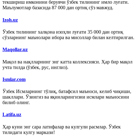
текшириш имконини берувчи ўзбек тилининг имло луғати.
Маълумотлар базасида 87 000 дан ортиқ сўз мавжуд.
Izoh.uz
Ўзбек тилининг халқона изоҳли луғати 35 000 дан ортиқ
сўзларнинг маънолари ибора ва мисоллар билан келтирилган.
Maqollar.uz
Мақол ва нақлларнинг энг катта коллексияси. Ҳар бир мақол
учта тилда (ўзбек, рус, инглиз).
Ismlar.com
Ўзбек Исмларнинг тўлиқ, батафсил маъноси, келиб чиқиши,
шакллари. Ўзингиз ва яқинларингизни исмлари маъносини
билиб олинг.
Latifa.uz
Ҳар куни энг сара латифалар ва кулгули расмлар. Ўзбек
тилидаги кулгу маркази!