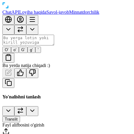
Chat
API
Loyiha haqida
Savol-javob
Minnatdorchilik
O‘
o‘
G‘
g‘
’
Bu yerda natija chiqadi :)
Yo'nalishni tanlash
Translit
Fayl alifbosini o'girish