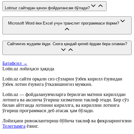
Lotinuz сайтидан қачон фойдалансам бўлади?
Microsoft Word ёки Excel учун транслит программаси борми?
Сайтингиз жудаям ёқди. Сизга қандай қилиб ёрдам бера оламан?
Батафсил →
Lotin.uz лойиҳаси ҳақида
Lotin.uz сайти орқали сиз сўзларни ўзбек кирилл ёзувидан
ўзбек лотин ёзувига ўтказишингиз мумкин.
Lotin.uz — фойдаланувчиларга берилган матнни кириллдан
лотинга ва аксинча ўгириш хизматини таклиф этади. Бир сўз
билан айтганда лотинни кириллга, ва кириллни лотинга
ўгириш программаси деб атасак ҳам бўлади.
Лойиҳани ривожлантириш бўйича таклиф ва фикрларингизни
Телеграмга
ёзинг.