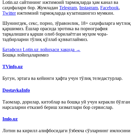
Lotin.uz сайтининг ижтимоий тармоқларда ҳам канал ва
саҳифалари бор. Жумладан
Telegram
,
Instagram
,
Facebook
,
Twitter
ижтимоий тармоқларда кузатишингиз мумкин.
Шунингдек, секс, порно, зўравонлик, 18+ саҳифаларга мутлоқ
қаршимиз. Ёшлар орасида эротика ва порнография
тарқалишига қарши олиб борилаётган муҳим чора-
тадбирларни тўлиқ қўллаб қувватлаймиз.
Батафсил Lotin.uz лойиҳаси ҳақида →
Бошқа лойиҳаларимиз
TVinfo.uz
Бугун, эртага ва кейинги ҳафта учун тўлиқ теледастурлар.
DostavkaInfo
Таомлар, дорилар, китоблар ва бошқа уй учун керакли бўлган
нарсаларни етказиб бериш хизматлари бор сервислар.
Imlo.uz
Лотин ва кирилл алифбосидаги ўзбекча сўзларнинг имлосини