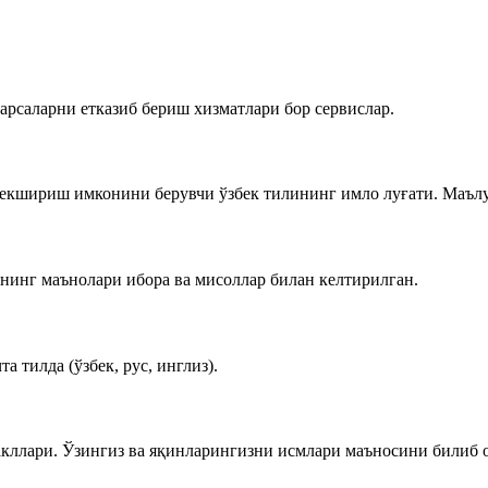
нарсаларни етказиб бериш хизматлари бор сервислар.
екшириш имконини берувчи ўзбек тилининг имло луғати. Маълум
рнинг маънолари ибора ва мисоллар билан келтирилган.
а тилда (ўзбек, рус, инглиз).
акллари. Ўзингиз ва яқинларингизни исмлари маъносини билиб 