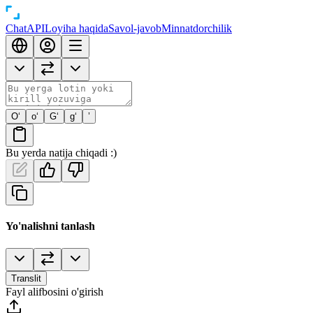
Chat
API
Loyiha haqida
Savol-javob
Minnatdorchilik
O‘
o‘
G‘
g‘
’
Bu yerda natija chiqadi :)
Yo'nalishni tanlash
Translit
Fayl alifbosini o'girish