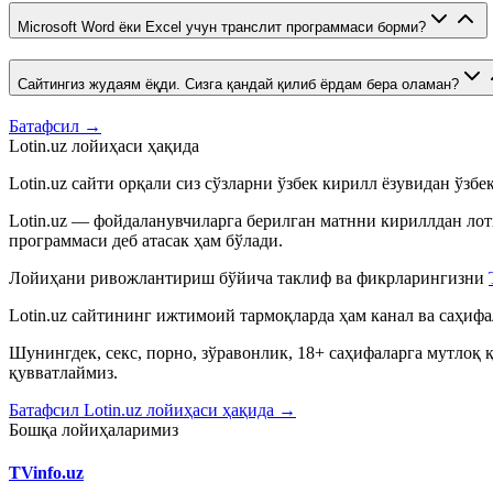
Microsoft Word ёки Excel учун транслит программаси борми?
Сайтингиз жудаям ёқди. Сизга қандай қилиб ёрдам бера оламан?
Батафсил →
Lotin.uz лойиҳаси ҳақида
Lotin.uz сайти орқали сиз сўзларни ўзбек кирилл ёзувидан ўзб
Lotin.uz — фойдаланувчиларга берилган матнни кириллдан лот
программаси деб атасак ҳам бўлади.
Лойиҳани ривожлантириш бўйича таклиф ва фикрларингизни
Lotin.uz сайтининг ижтимоий тармоқларда ҳам канал ва саҳиф
Шунингдек, секс, порно, зўравонлик, 18+ саҳифаларга мутлоқ
қувватлаймиз.
Батафсил Lotin.uz лойиҳаси ҳақида →
Бошқа лойиҳаларимиз
TVinfo.uz