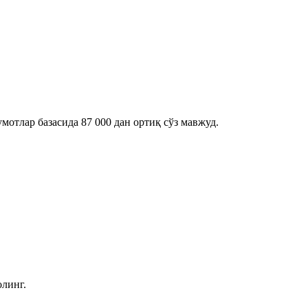
отлар базасида 87 000 дан ортиқ сўз мавжуд.
олинг.