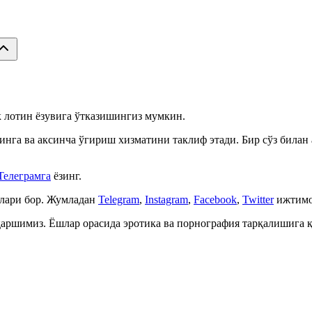
ек лотин ёзувига ўтказишингиз мумкин.
инга ва аксинча ўгириш хизматини таклиф этади. Бир сўз билан
Телеграмга
ёзинг.
алари бор. Жумладан
Telegram
,
Instagram
,
Facebook
,
Twitter
ижтимо
 қаршимиз. Ёшлар орасида эротика ва порнография тарқалишига 