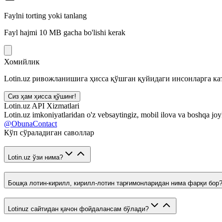
Faylni torting yoki tanlang
Fayl hajmi 10 MB gacha bo'lishi kerak
Хомийлик
Lotin.uz ривожланишига ҳисса қўшган қуйидаги инсонларга кат
Сиз ҳам ҳисса қўшинг!
Lotin.uz API Xizmatlari
Lotin.uz imkoniyatlaridan o'z vebsaytingiz, mobil ilova va boshqa joy
@ObunaContact
Кўп сўраладиган саволлар
Lotin.uz ўзи нима?
Бошқа лотин-кирилл, кирилл-лотин тарғимонларидан нима фарқи бор
Lotinuz сайтидан қачон фойдалансам бўлади?