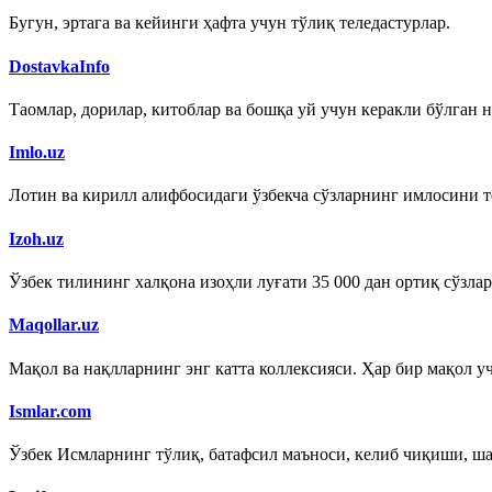
Бугун, эртага ва кейинги ҳафта учун тўлиқ теледастурлар.
DostavkaInfo
Таомлар, дорилар, китоблар ва бошқа уй учун керакли бўлган 
Imlo.uz
Лотин ва кирилл алифбосидаги ўзбекча сўзларнинг имлосини т
Izoh.uz
Ўзбек тилининг халқона изоҳли луғати 35 000 дан ортиқ сўзла
Maqollar.uz
Мақол ва нақлларнинг энг катта коллексияси. Ҳар бир мақол учт
Ismlar.com
Ўзбек Исмларнинг тўлиқ, батафсил маъноси, келиб чиқиши, ш