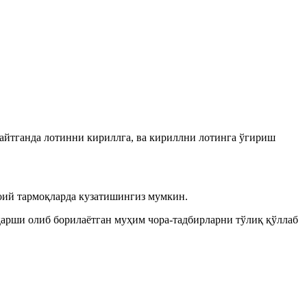
 айтганда лотинни кириллга, ва кириллни лотинга ўгириш
ий тармоқларда кузатишингиз мумкин.
қарши олиб борилаётган муҳим чора-тадбирларни тўлиқ қўллаб