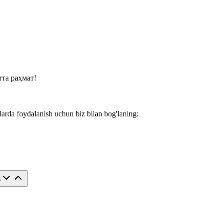
та раҳмат!
larda foydalanish uchun biz bilan bog'laning:
?