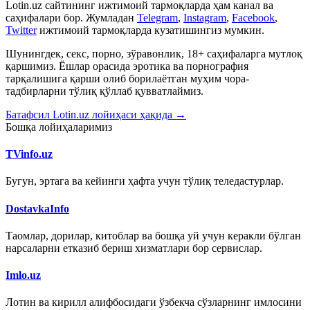
Lotin.uz сайтининг ижтимоий тармоқларда ҳам канал ва
саҳифалари бор. Жумладан
Telegram
,
Instagram
,
Facebook
,
Twitter
ижтимоий тармоқларда кузатишингиз мумкин.
Шунингдек, секс, порно, зўравонлик, 18+ саҳифаларга мутлоқ
қаршимиз. Ёшлар орасида эротика ва порнография
тарқалишига қарши олиб борилаётган муҳим чора-
тадбирларни тўлиқ қўллаб қувватлаймиз.
Батафсил Lotin.uz лойиҳаси ҳақида →
Бошқа лойиҳаларимиз
TVinfo.uz
Бугун, эртага ва кейинги ҳафта учун тўлиқ теледастурлар.
DostavkaInfo
Таомлар, дорилар, китоблар ва бошқа уй учун керакли бўлган
нарсаларни етказиб бериш хизматлари бор сервислар.
Imlo.uz
Лотин ва кирилл алифбосидаги ўзбекча сўзларнинг имлосини