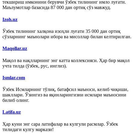
текшириш имконини берувчи ўзбек тилининг имло луғати.
Маълумотлар базасида 87 000 дан ортиқ сўз мавжуд.
Izoh.uz
Ўзбек тилининг халқона изоҳли луғати 35 000 дан ортиқ
сўзларнинг маънолари ибора ва мисоллар билан келтирилган.
Maqollar.uz
Мақол ва нақлларнинг энг катта коллексияси. Ҳар бир мақол
учта тилда (ўзбек, рус, инглиз).
Ismlar.com
Ўзбек Исмларнинг тўлиқ, батафсил маъноси, келиб чиқиши,
шакллари. Ўзингиз ва яқинларингизни исмлари маъносини
билиб олинг.
Latifa.uz
Ҳар куни энг сара латифалар ва кулгули расмлар. Ўзбек
тилидаги кулгу маркази!