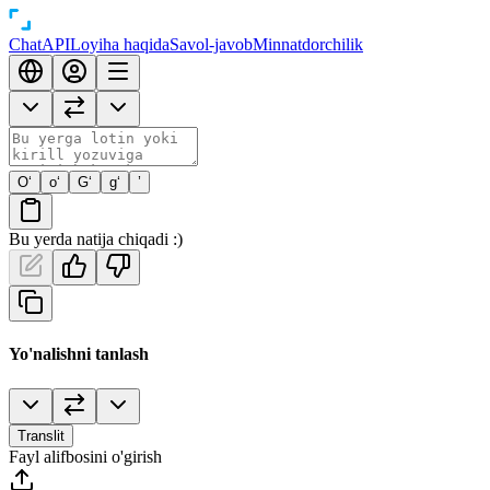
Chat
API
Loyiha haqida
Savol-javob
Minnatdorchilik
O‘
o‘
G‘
g‘
’
Bu yerda natija chiqadi :)
Yo'nalishni tanlash
Translit
Fayl alifbosini o'girish