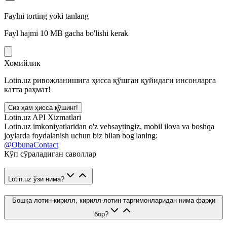
Faylni torting yoki tanlang
Fayl hajmi 10 MB gacha bo'lishi kerak
Хомийлик
Lotin.uz ривожланишига ҳисса қўшган қуйидаги инсонларга
катта раҳмат!
Сиз ҳам ҳисса қўшинг!
Lotin.uz API Xizmatlari
Lotin.uz imkoniyatlaridan o'z vebsaytingiz, mobil ilova va boshqa
joylarda foydalanish uchun biz bilan bog'laning:
@ObunaContact
Кўп сўраладиган саволлар
Lotin.uz ўзи нима?
Бошқа лотин-кирилл, кирилл-лотин тарғимонларидан нима фарқи
бор?