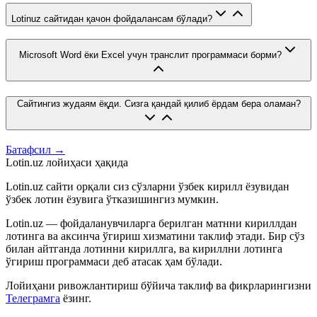
Lotinuz сайтидан қачон фойдалансам бўлади?
Microsoft Word ёки Excel учун транслит программаси борми?
Сайтингиз жудаям ёқди. Сизга қандай қилиб ёрдам бера оламан?
Батафсил →
Lotin.uz лойиҳаси ҳақида
Lotin.uz сайти орқали сиз сўзларни ўзбек кирилл ёзувидан
ўзбек лотин ёзувига ўтказишингиз мумкин.
Lotin.uz — фойдаланувчиларга берилган матнни кириллдан
лотинга ва аксинча ўгириш хизматини таклиф этади. Бир сўз
билан айтганда лотинни кириллга, ва кириллни лотинга
ўгириш программаси деб атасак ҳам бўлади.
Лойиҳани ривожлантириш бўйича таклиф ва фикрларингизни
Телеграмга
ёзинг.