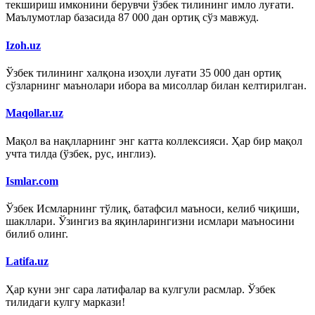
текшириш имконини берувчи ўзбек тилининг имло луғати.
Маълумотлар базасида 87 000 дан ортиқ сўз мавжуд.
Izoh.uz
Ўзбек тилининг халқона изоҳли луғати 35 000 дан ортиқ
сўзларнинг маънолари ибора ва мисоллар билан келтирилган.
Maqollar.uz
Мақол ва нақлларнинг энг катта коллексияси. Ҳар бир мақол
учта тилда (ўзбек, рус, инглиз).
Ismlar.com
Ўзбек Исмларнинг тўлиқ, батафсил маъноси, келиб чиқиши,
шакллари. Ўзингиз ва яқинларингизни исмлари маъносини
билиб олинг.
Latifa.uz
Ҳар куни энг сара латифалар ва кулгули расмлар. Ўзбек
тилидаги кулгу маркази!