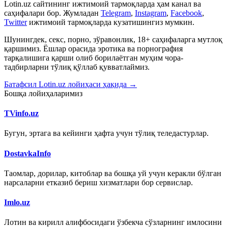
Lotin.uz сайтининг ижтимоий тармоқларда ҳам канал ва
саҳифалари бор. Жумладан
Telegram
,
Instagram
,
Facebook
,
Twitter
ижтимоий тармоқларда кузатишингиз мумкин.
Шунингдек, секс, порно, зўравонлик, 18+ саҳифаларга мутлоқ
қаршимиз. Ёшлар орасида эротика ва порнография
тарқалишига қарши олиб борилаётган муҳим чора-
тадбирларни тўлиқ қўллаб қувватлаймиз.
Батафсил Lotin.uz лойиҳаси ҳақида →
Бошқа лойиҳаларимиз
TVinfo.uz
Бугун, эртага ва кейинги ҳафта учун тўлиқ теледастурлар.
DostavkaInfo
Таомлар, дорилар, китоблар ва бошқа уй учун керакли бўлган
нарсаларни етказиб бериш хизматлари бор сервислар.
Imlo.uz
Лотин ва кирилл алифбосидаги ўзбекча сўзларнинг имлосини