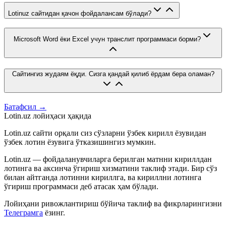
Lotinuz сайтидан қачон фойдалансам бўлади?
Microsoft Word ёки Excel учун транслит программаси борми?
Сайтингиз жудаям ёқди. Сизга қандай қилиб ёрдам бера оламан?
Батафсил →
Lotin.uz лойиҳаси ҳақида
Lotin.uz сайти орқали сиз сўзларни ўзбек кирилл ёзувидан
ўзбек лотин ёзувига ўтказишингиз мумкин.
Lotin.uz — фойдаланувчиларга берилган матнни кириллдан
лотинга ва аксинча ўгириш хизматини таклиф этади. Бир сўз
билан айтганда лотинни кириллга, ва кириллни лотинга
ўгириш программаси деб атасак ҳам бўлади.
Лойиҳани ривожлантириш бўйича таклиф ва фикрларингизни
Телеграмга
ёзинг.