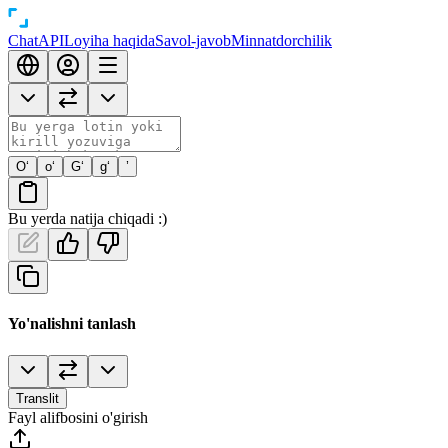
Chat
API
Loyiha haqida
Savol-javob
Minnatdorchilik
O‘
o‘
G‘
g‘
’
Bu yerda natija chiqadi :)
Yo'nalishni tanlash
Translit
Fayl alifbosini o'girish