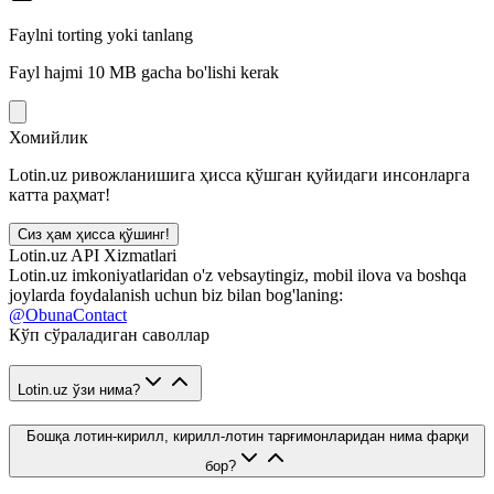
Faylni torting yoki tanlang
Fayl hajmi 10 MB gacha bo'lishi kerak
Хомийлик
Lotin.uz ривожланишига ҳисса қўшган қуйидаги инсонларга
катта раҳмат!
Сиз ҳам ҳисса қўшинг!
Lotin.uz API Xizmatlari
Lotin.uz imkoniyatlaridan o'z vebsaytingiz, mobil ilova va boshqa
joylarda foydalanish uchun biz bilan bog'laning:
@ObunaContact
Кўп сўраладиган саволлар
Lotin.uz ўзи нима?
Бошқа лотин-кирилл, кирилл-лотин тарғимонларидан нима фарқи
бор?