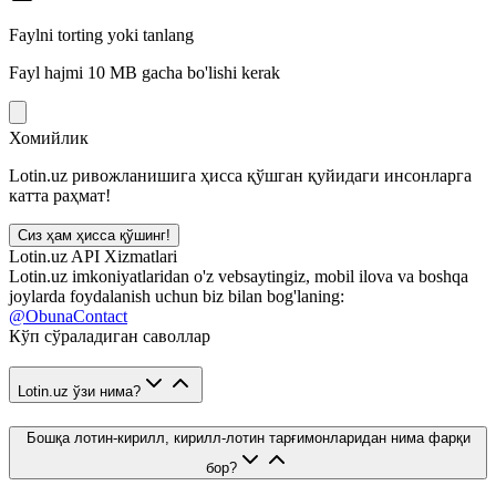
Faylni torting yoki tanlang
Fayl hajmi 10 MB gacha bo'lishi kerak
Хомийлик
Lotin.uz ривожланишига ҳисса қўшган қуйидаги инсонларга
катта раҳмат!
Сиз ҳам ҳисса қўшинг!
Lotin.uz API Xizmatlari
Lotin.uz imkoniyatlaridan o'z vebsaytingiz, mobil ilova va boshqa
joylarda foydalanish uchun biz bilan bog'laning:
@ObunaContact
Кўп сўраладиган саволлар
Lotin.uz ўзи нима?
Бошқа лотин-кирилл, кирилл-лотин тарғимонларидан нима фарқи
бор?