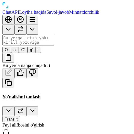
Chat
API
Loyiha haqida
Savol-javob
Minnatdorchilik
O‘
o‘
G‘
g‘
’
Bu yerda natija chiqadi :)
Yo'nalishni tanlash
Translit
Fayl alifbosini o'girish