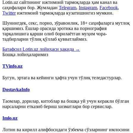
Lotin.uz сайтининг ижтимоий тармоқларда ҳам канал ва
саҳифалари бор. Жумладан
Telegram
,
Instagram
,
Facebook
,
Twitter
ижтимоий тармоқларда кузатишингиз мумкин.
Шунингдек, секс, порно, зўравонлик, 18+ саҳифаларга мутлоқ
қаршимиз. Ёшлар орасида эротика ва порнография
тарқалишига қарши олиб борилаётган муҳим чора-
тадбирларни тўлиқ қўллаб қувватлаймиз.
Батафсил Lotin.uz лойиҳаси ҳақида →
Бошқа лойиҳаларимиз
TVinfo.uz
Бугун, эртага ва кейинги ҳафта учун тўлиқ теледастурлар.
DostavkaInfo
Таомлар, дорилар, китоблар ва бошқа уй учун керакли бўлган
нарсаларни етказиб бериш хизматлари бор сервислар.
Imlo.uz
Лотин ва кирилл алифбосидаги ўзбекча сўзларнинг имлосини