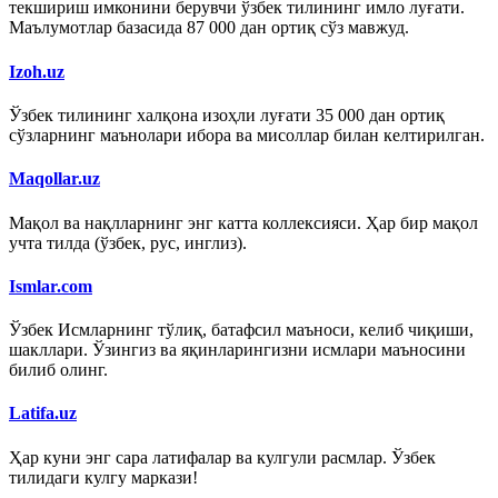
текшириш имконини берувчи ўзбек тилининг имло луғати.
Маълумотлар базасида 87 000 дан ортиқ сўз мавжуд.
Izoh.uz
Ўзбек тилининг халқона изоҳли луғати 35 000 дан ортиқ
сўзларнинг маънолари ибора ва мисоллар билан келтирилган.
Maqollar.uz
Мақол ва нақлларнинг энг катта коллексияси. Ҳар бир мақол
учта тилда (ўзбек, рус, инглиз).
Ismlar.com
Ўзбек Исмларнинг тўлиқ, батафсил маъноси, келиб чиқиши,
шакллари. Ўзингиз ва яқинларингизни исмлари маъносини
билиб олинг.
Latifa.uz
Ҳар куни энг сара латифалар ва кулгули расмлар. Ўзбек
тилидаги кулгу маркази!