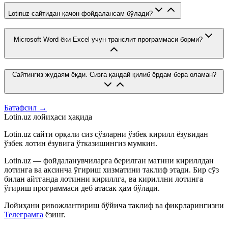
Lotinuz сайтидан қачон фойдалансам бўлади?
Microsoft Word ёки Excel учун транслит программаси борми?
Сайтингиз жудаям ёқди. Сизга қандай қилиб ёрдам бера оламан?
Батафсил →
Lotin.uz лойиҳаси ҳақида
Lotin.uz сайти орқали сиз сўзларни ўзбек кирилл ёзувидан
ўзбек лотин ёзувига ўтказишингиз мумкин.
Lotin.uz — фойдаланувчиларга берилган матнни кириллдан
лотинга ва аксинча ўгириш хизматини таклиф этади. Бир сўз
билан айтганда лотинни кириллга, ва кириллни лотинга
ўгириш программаси деб атасак ҳам бўлади.
Лойиҳани ривожлантириш бўйича таклиф ва фикрларингизни
Телеграмга
ёзинг.