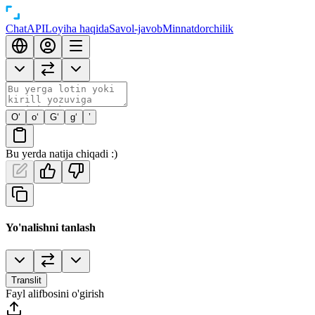
Chat
API
Loyiha haqida
Savol-javob
Minnatdorchilik
O‘
o‘
G‘
g‘
’
Bu yerda natija chiqadi :)
Yo'nalishni tanlash
Translit
Fayl alifbosini o'girish