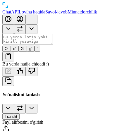
Chat
API
Loyiha haqida
Savol-javob
Minnatdorchilik
O‘
o‘
G‘
g‘
’
Bu yerda natija chiqadi :)
Yo'nalishni tanlash
Translit
Fayl alifbosini o'girish