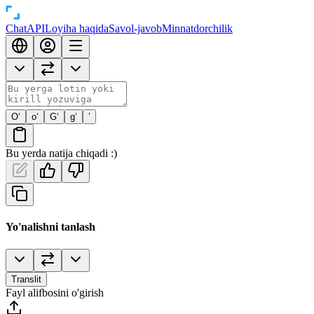
Chat
API
Loyiha haqida
Savol-javob
Minnatdorchilik
O‘
o‘
G‘
g‘
’
Bu yerda natija chiqadi :)
Yo'nalishni tanlash
Translit
Fayl alifbosini o'girish