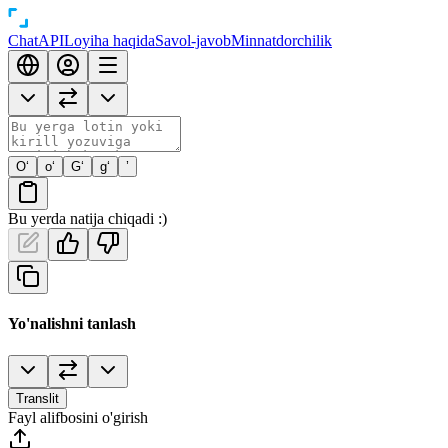
Chat
API
Loyiha haqida
Savol-javob
Minnatdorchilik
O‘
o‘
G‘
g‘
’
Bu yerda natija chiqadi :)
Yo'nalishni tanlash
Translit
Fayl alifbosini o'girish