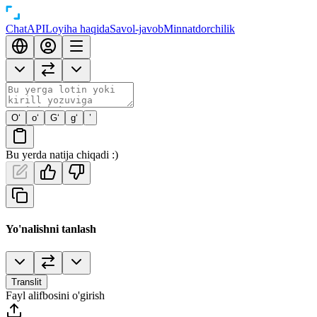
Chat
API
Loyiha haqida
Savol-javob
Minnatdorchilik
O‘
o‘
G‘
g‘
’
Bu yerda natija chiqadi :)
Yo'nalishni tanlash
Translit
Fayl alifbosini o'girish