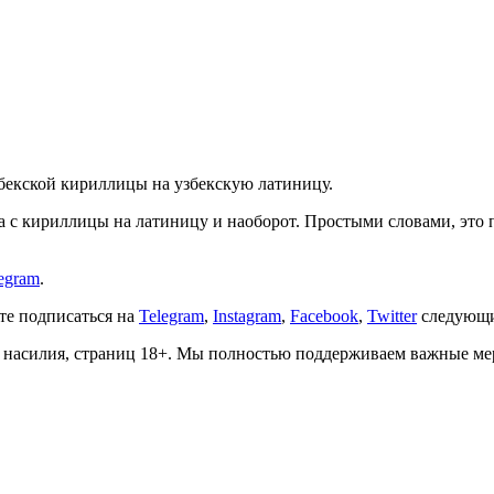
збекской кириллицы на узбекскую латиницу.
ста с кириллицы на латиницу и наоборот. Простыми словами, эт
egram
.
ете подписаться на
Telegram
,
Instagram
,
Facebook
,
Twitter
следующи
о, насилия, страниц 18+. Мы полностью поддерживаем важные м