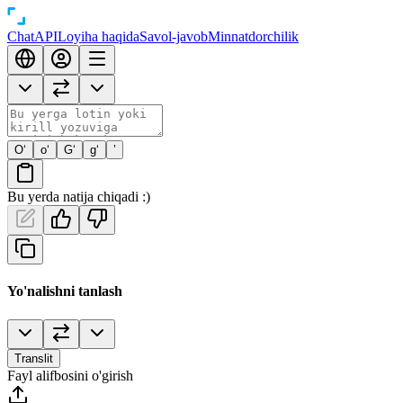
Chat
API
Loyiha haqida
Savol-javob
Minnatdorchilik
O‘
o‘
G‘
g‘
’
Bu yerda natija chiqadi :)
Yo'nalishni tanlash
Translit
Fayl alifbosini o'girish