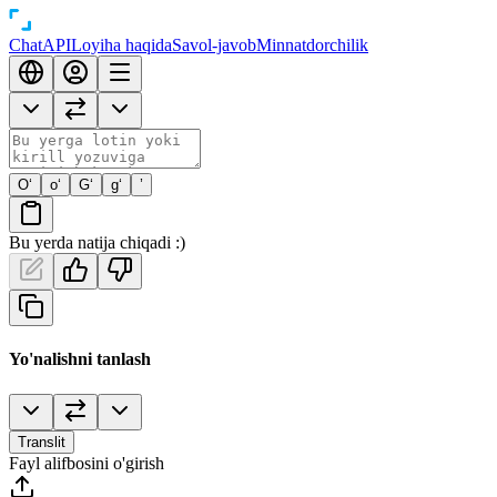
Chat
API
Loyiha haqida
Savol-javob
Minnatdorchilik
O‘
o‘
G‘
g‘
’
Bu yerda natija chiqadi :)
Yo'nalishni tanlash
Translit
Fayl alifbosini o'girish