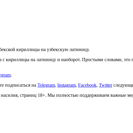
збекской кириллицы на узбекскую латиницу.
ста с кириллицы на латиницу и наоборот. Простыми словами, эт
egram
.
ете подписаться на
Telegram
,
Instagram
,
Facebook
,
Twitter
следующи
о, насилия, страниц 18+. Мы полностью поддерживаем важные м