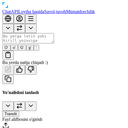
Chat
API
Loyiha haqida
Savol-javob
Minnatdorchilik
O‘
o‘
G‘
g‘
’
Bu yerda natija chiqadi :)
Yo'nalishni tanlash
Translit
Fayl alifbosini o'girish