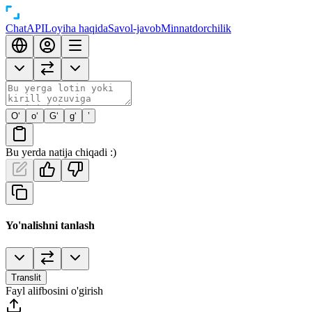
Chat
API
Loyiha haqida
Savol-javob
Minnatdorchilik
O‘
o‘
G‘
g‘
’
Bu yerda natija chiqadi :)
Yo'nalishni tanlash
Translit
Fayl alifbosini o'girish