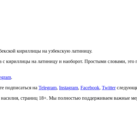
збекской кириллицы на узбекскую латиницу.
ста с кириллицы на латиницу и наоборот. Простыми словами, эт
egram
.
ете подписаться на
Telegram
,
Instagram
,
Facebook
,
Twitter
следующи
о, насилия, страниц 18+. Мы полностью поддерживаем важные м