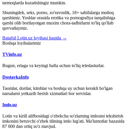
tarmoqlarda kuzatishingiz mumkin.
Shuningdek, seks, porno, zo'ravonlik, 18+ sahifalarga mutloq
qarshimiz. Yoshlar orasida erotika va pornografiya tarqalishiga
qarshi olib borilayotgan muxim chora-tadbirlarni to'liq qo'llab
quvvatlaymiz.
Batafsil Lotin.uz loyihasi haqida →
Boshqa loyihalarimiz
TVinfo.uz
Bugun, ertaga va keyingi hafta uchun to'liq teledasturlar.
DostavkaInfo
Taomlar, dorilar, kitoblar va boshqa uy uchun kerakli bo'lgan
narsalarni yetkazib berish xizmatlari bor servislar.
Imlo.uz
Lotin va kirill alifbosidagi o'zbekcha so'zlarning imlosini tekshirish
imkonini beruvchi o'zbek tilining imlo lug'ati. Ma'lumotlar bazasida
87 000 dan ortiq so'z mavjud.