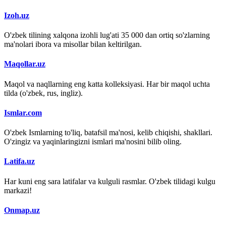
Izoh.uz
O'zbek tilining xalqona izohli lug'ati 35 000 dan ortiq so'zlarning
ma'nolari ibora va misollar bilan keltirilgan.
Maqollar.uz
Maqol va naqllarning eng katta kolleksiyasi. Har bir maqol uchta
tilda (o'zbek, rus, ingliz).
Ismlar.com
O'zbek Ismlarning to'liq, batafsil ma'nosi, kelib chiqishi, shakllari.
O'zingiz va yaqinlaringizni ismlari ma'nosini bilib oling.
Latifa.uz
Har kuni eng sara latifalar va kulguli rasmlar. O'zbek tilidagi kulgu
markazi!
Onmap.uz