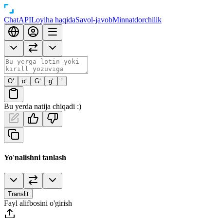
Chat
API
Loyiha haqida
Savol-javob
Minnatdorchilik
O‘
o‘
G‘
g‘
’
Bu yerda natija chiqadi :)
Yo'nalishni tanlash
Translit
Fayl alifbosini o'girish