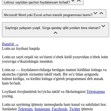
Lotinuz saytidan qachon foydalansam bo'ladi?
Microsoft Word yoki Excel uchun translit programmasi bormi?
Saytingiz judayam yoqdi. Sizga qanday qilib yordam bera olaman?
Batafsil →
Lotin.uz loyihasi haqida
Lotin.uz sayti orqali siz so'zlarni o'zbek kirill yozuvidan o'zbek lotin
yozuviga o'tkazishingiz mumkin.
Lotin.uz — foydalanuvchilarga berilgan matnni kirilldan lotinga va
aksincha o'girish xizmatini taklif etadi. Bir so'z bilan aytganda
lotinni kirillga, va kirillni lotinga o'girish programmasi deb atasak
ham bo'ladi.
Loyihani rivojlantirish bo'yicha taklif va fikrlaringizni
Telegramga
yozing.
Lotin.uz saytining ijtimoiy tarmoqlarda ham kanal va sahifalari bor.
Jumladan
Telegram
,
Instagram
,
Facebook
,
Twitter
ijtimoiy