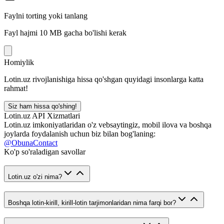
Faylni torting yoki tanlang
Fayl hajmi 10 MB gacha bo'lishi kerak
Homiylik
Lotin.uz rivojlanishiga hissa qo'shgan quyidagi insonlarga katta
rahmat!
Siz ham hissa qo'shing!
Lotin.uz API Xizmatlari
Lotin.uz imkoniyatlaridan o'z vebsaytingiz, mobil ilova va boshqa
joylarda foydalanish uchun biz bilan bog'laning:
@ObunaContact
Ko'p so'raladigan savollar
Lotin.uz o'zi nima?
Boshqa lotin-kirill, kirill-lotin tarjimonlaridan nima farqi bor?