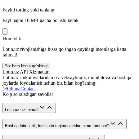
Faylni torting yoki tanlang
Fayl hajmi 10 MB gacha bo'lishi kerak
Homiylik
Lotin.uz rivojlanishiga hissa qo'shgan quyidagi insonlarga katta
rahmat!
Siz ham hissa qo'shing!
Lotin.uz API Xizmatlari
Lotin.uz imkoniyatlaridan o'z vebsaytingiz, mobil ilova va boshqa
joylarda foydalanish uchun biz bilan bog'laning:
@ObunaContact
Ko'p so'raladigan savollar
Lotin.uz o'zi nima?
Boshqa lotin-kirill, kirill-lotin tarjimonlaridan nima farqi bor?