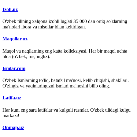
Izoh.uz
O'zbek tilining xalqona izohli lug'ati 35 000 dan ortiq so'zlarning
ma'nolari ibora va misollar bilan keltirilgan.
Maqollar.uz
Maqol va naqllarning eng katta kolleksiyasi. Har bir maqol uchta
tilda (o'zbek, rus, ingliz).
Ismlar.com
O'zbek Ismlarning to'liq, batafsil ma'nosi, kelib chiqishi, shakllari.
O'zingiz va yaqinlaringizni ismlari ma'nosini bilib oling.
Latifa.uz
Har kuni eng sara latifalar va kulguli rasmlar. O'zbek tilidagi kulgu
markazi!
Onmap.uz