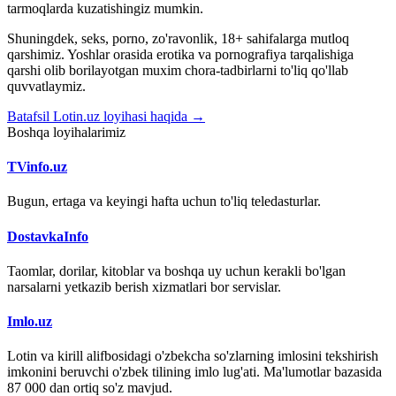
tarmoqlarda kuzatishingiz mumkin.
Shuningdek, seks, porno, zo'ravonlik, 18+ sahifalarga mutloq
qarshimiz. Yoshlar orasida erotika va pornografiya tarqalishiga
qarshi olib borilayotgan muxim chora-tadbirlarni to'liq qo'llab
quvvatlaymiz.
Batafsil Lotin.uz loyihasi haqida →
Boshqa loyihalarimiz
TVinfo.uz
Bugun, ertaga va keyingi hafta uchun to'liq teledasturlar.
DostavkaInfo
Taomlar, dorilar, kitoblar va boshqa uy uchun kerakli bo'lgan
narsalarni yetkazib berish xizmatlari bor servislar.
Imlo.uz
Lotin va kirill alifbosidagi o'zbekcha so'zlarning imlosini tekshirish
imkonini beruvchi o'zbek tilining imlo lug'ati. Ma'lumotlar bazasida
87 000 dan ortiq so'z mavjud.