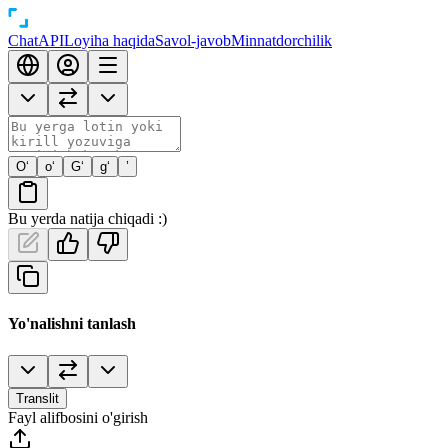
Chat
API
Loyiha haqida
Savol-javob
Minnatdorchilik
O‘
o‘
G‘
g‘
’
Bu yerda natija chiqadi :)
Yo'nalishni tanlash
Translit
Fayl alifbosini o'girish