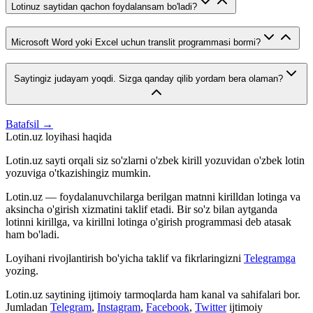
Lotinuz saytidan qachon foydalansam bo'ladi?
Microsoft Word yoki Excel uchun translit programmasi bormi?
Saytingiz judayam yoqdi. Sizga qanday qilib yordam bera olaman?
Batafsil →
Lotin.uz loyihasi haqida
Lotin.uz sayti orqali siz so'zlarni o'zbek kirill yozuvidan o'zbek lotin
yozuviga o'tkazishingiz mumkin.
Lotin.uz — foydalanuvchilarga berilgan matnni kirilldan lotinga va
aksincha o'girish xizmatini taklif etadi. Bir so'z bilan aytganda
lotinni kirillga, va kirillni lotinga o'girish programmasi deb atasak
ham bo'ladi.
Loyihani rivojlantirish bo'yicha taklif va fikrlaringizni
Telegramga
yozing.
Lotin.uz saytining ijtimoiy tarmoqlarda ham kanal va sahifalari bor.
Jumladan
Telegram
,
Instagram
,
Facebook
,
Twitter
ijtimoiy