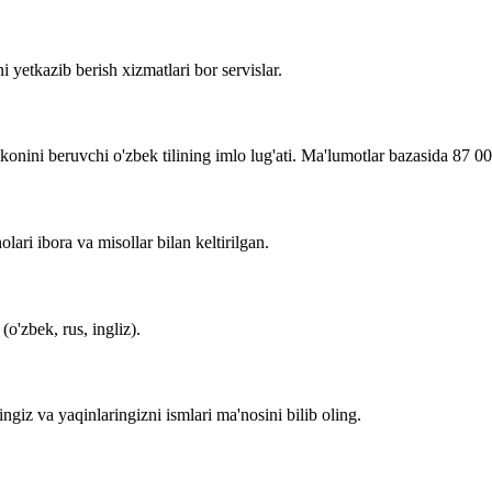
i yetkazib berish xizmatlari bor servislar.
imkonini beruvchi o'zbek tilining imlo lug'ati. Ma'lumotlar bazasida 87 0
lari ibora va misollar bilan keltirilgan.
o'zbek, rus, ingliz).
zingiz va yaqinlaringizni ismlari ma'nosini bilib oling.