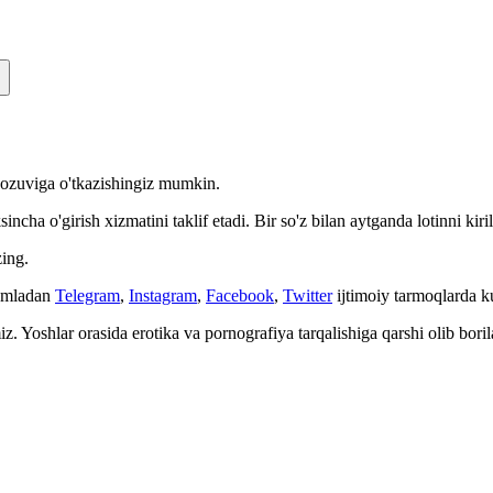
n yozuviga o'tkazishingiz mumkin.
cha o'girish xizmatini taklif etadi. Bir so'z bilan aytganda lotinni kiri
ing.
Jumladan
Telegram
,
Instagram
,
Facebook
,
Twitter
ijtimoiy tarmoqlarda 
. Yoshlar orasida erotika va pornografiya tarqalishiga qarshi olib bori