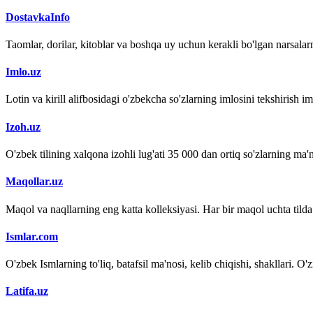
DostavkaInfo
Taomlar, dorilar, kitoblar va boshqa uy uchun kerakli bo'lgan narsalarn
Imlo.uz
Lotin va kirill alifbosidagi o'zbekcha so'zlarning imlosini tekshirish 
Izoh.uz
O'zbek tilining xalqona izohli lug'ati 35 000 dan ortiq so'zlarning ma'no
Maqollar.uz
Maqol va naqllarning eng katta kolleksiyasi. Har bir maqol uchta tilda (
Ismlar.com
O'zbek Ismlarning to'liq, batafsil ma'nosi, kelib chiqishi, shakllari. O'
Latifa.uz