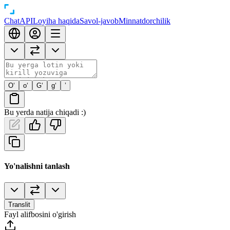
Chat
API
Loyiha haqida
Savol-javob
Minnatdorchilik
O‘
o‘
G‘
g‘
’
Bu yerda natija chiqadi :)
Yo'nalishni tanlash
Translit
Fayl alifbosini o'girish