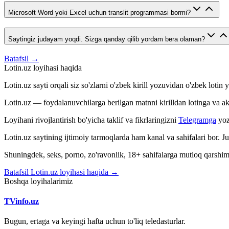
Microsoft Word yoki Excel uchun translit programmasi bormi?
Saytingiz judayam yoqdi. Sizga qanday qilib yordam bera olaman?
Batafsil →
Lotin.uz loyihasi haqida
Lotin.uz sayti orqali siz so'zlarni o'zbek kirill yozuvidan o'zbek loti
Lotin.uz — foydalanuvchilarga berilgan matnni kirilldan lotinga va aksin
Loyihani rivojlantirish bo'yicha taklif va fikrlaringizni
Telegramga
yoz
Lotin.uz saytining ijtimoiy tarmoqlarda ham kanal va sahifalari bor. 
Shuningdek, seks, porno, zo'ravonlik, 18+ sahifalarga mutloq qarshimiz
Batafsil Lotin.uz loyihasi haqida →
Boshqa loyihalarimiz
TVinfo.uz
Bugun, ertaga va keyingi hafta uchun to'liq teledasturlar.