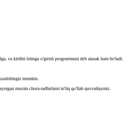
llga, va kirillni lotinga o'girish programmasi deb atasak ham bo'ladi.
kuzatishingiz mumkin.
layotgan muxim chora-tadbirlarni to'liq qo'llab quvvatlaymiz.