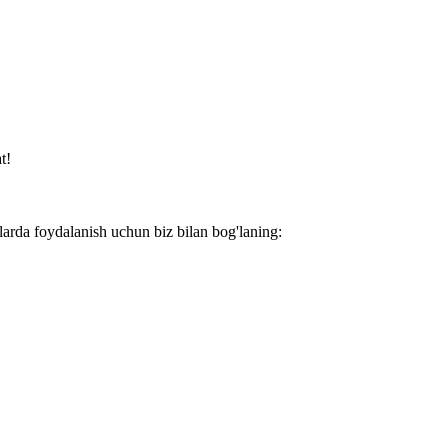
t!
larda foydalanish uchun biz bilan bog'laning: