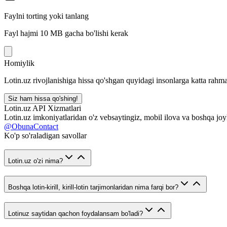
Faylni torting yoki tanlang
Fayl hajmi 10 MB gacha bo'lishi kerak
Homiylik
Lotin.uz rivojlanishiga hissa qo'shgan quyidagi insonlarga katta rahma
Siz ham hissa qo'shing!
Lotin.uz API Xizmatlari
Lotin.uz imkoniyatlaridan o'z vebsaytingiz, mobil ilova va boshqa joy
@ObunaContact
Ko'p so'raladigan savollar
Lotin.uz o'zi nima?
Boshqa lotin-kirill, kirill-lotin tarjimonlaridan nima farqi bor?
Lotinuz saytidan qachon foydalansam bo'ladi?