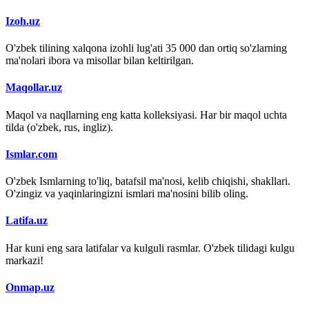
Izoh.uz
O'zbek tilining xalqona izohli lug'ati 35 000 dan ortiq so'zlarning
ma'nolari ibora va misollar bilan keltirilgan.
Maqollar.uz
Maqol va naqllarning eng katta kolleksiyasi. Har bir maqol uchta
tilda (o'zbek, rus, ingliz).
Ismlar.com
O'zbek Ismlarning to'liq, batafsil ma'nosi, kelib chiqishi, shakllari.
O'zingiz va yaqinlaringizni ismlari ma'nosini bilib oling.
Latifa.uz
Har kuni eng sara latifalar va kulguli rasmlar. O'zbek tilidagi kulgu
markazi!
Onmap.uz