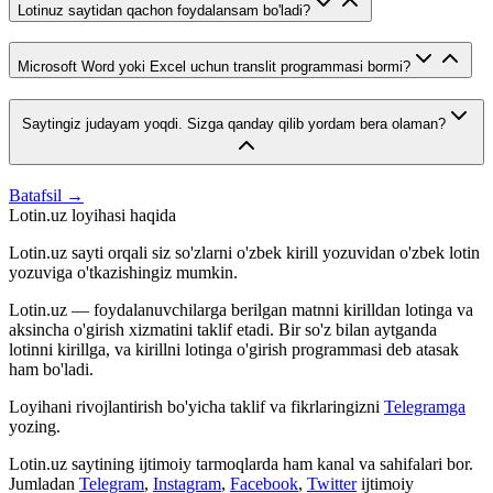
Lotinuz saytidan qachon foydalansam bo'ladi?
Microsoft Word yoki Excel uchun translit programmasi bormi?
Saytingiz judayam yoqdi. Sizga qanday qilib yordam bera olaman?
Batafsil →
Lotin.uz loyihasi haqida
Lotin.uz sayti orqali siz so'zlarni o'zbek kirill yozuvidan o'zbek lotin
yozuviga o'tkazishingiz mumkin.
Lotin.uz — foydalanuvchilarga berilgan matnni kirilldan lotinga va
aksincha o'girish xizmatini taklif etadi. Bir so'z bilan aytganda
lotinni kirillga, va kirillni lotinga o'girish programmasi deb atasak
ham bo'ladi.
Loyihani rivojlantirish bo'yicha taklif va fikrlaringizni
Telegramga
yozing.
Lotin.uz saytining ijtimoiy tarmoqlarda ham kanal va sahifalari bor.
Jumladan
Telegram
,
Instagram
,
Facebook
,
Twitter
ijtimoiy