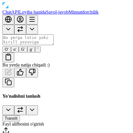
Chat
API
Loyiha haqida
Savol-javob
Minnatdorchilik
O‘
o‘
G‘
g‘
’
Bu yerda natija chiqadi :)
Yo'nalishni tanlash
Translit
Fayl alifbosini o'girish