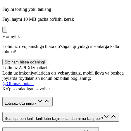
Faylni torting yoki tanlang
Fayl hajmi 10 MB gacha bo'lishi kerak
Homiylik
Lotin.uz rivojlanishiga hissa qo'shgan quyidagi insonlarga katta
rahmat!
Siz ham hissa qo'shing!
Lotin.uz API Xizmatlari
Lotin.uz imkoniyatlaridan o'z vebsaytingiz, mobil ilova va boshqa
joylarda foydalanish uchun biz bilan bog'laning:
@ObunaContact
Ko'p so'raladigan savollar
Lotin.uz o'zi nima?
Boshqa lotin-kirill, kirill-lotin tarjimonlaridan nima farqi bor?