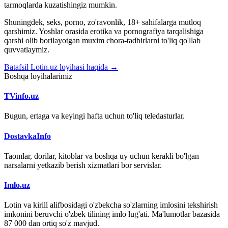
tarmoqlarda kuzatishingiz mumkin.
Shuningdek, seks, porno, zo'ravonlik, 18+ sahifalarga mutloq
qarshimiz. Yoshlar orasida erotika va pornografiya tarqalishiga
qarshi olib borilayotgan muxim chora-tadbirlarni to'liq qo'llab
quvvatlaymiz.
Batafsil Lotin.uz loyihasi haqida →
Boshqa loyihalarimiz
TVinfo.uz
Bugun, ertaga va keyingi hafta uchun to'liq teledasturlar.
DostavkaInfo
Taomlar, dorilar, kitoblar va boshqa uy uchun kerakli bo'lgan
narsalarni yetkazib berish xizmatlari bor servislar.
Imlo.uz
Lotin va kirill alifbosidagi o'zbekcha so'zlarning imlosini tekshirish
imkonini beruvchi o'zbek tilining imlo lug'ati. Ma'lumotlar bazasida
87 000 dan ortiq so'z mavjud.