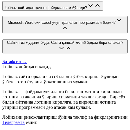
Lotinuz сайтидан қачон фойдалансам бўлади?
Microsoft Word ёки Excel учун транслит программаси борми?
Сайтингиз жудаям ёқди. Сизга қандай қилиб ёрдам бера оламан?
Батафсил →
Lotin.uz лойиҳаси ҳақида
Lotin.uz сайти орқали сиз сўзларни ўзбек кирилл ёзувидан
ўзбек лотин ёзувига ўтказишингиз мумкин.
Lotin.uz — фойдаланувчиларга берилган матнни кириллдан
лотинга ва аксинча ўгириш хизматини таклиф этади. Бир сўз
билан айтганда лотинни кириллга, ва кириллни лотинга
ўгириш программаси деб атасак ҳам бўлади.
Лойиҳани ривожлантириш бўйича таклиф ва фикрларингизни
Телеграмга
ёзинг.