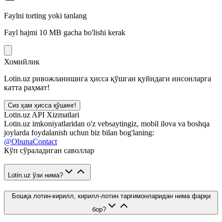
Faylni torting yoki tanlang
Fayl hajmi 10 MB gacha bo'lishi kerak
Хомийлик
Lotin.uz ривожланишига ҳисса қўшган қуйидаги инсонларга
катта раҳмат!
Сиз ҳам ҳисса қўшинг!
Lotin.uz API Xizmatlari
Lotin.uz imkoniyatlaridan o'z vebsaytingiz, mobil ilova va boshqa
joylarda foydalanish uchun biz bilan bog'laning:
@ObunaContact
Кўп сўраладиган саволлар
Lotin.uz ўзи нима?
Бошқа лотин-кирилл, кирилл-лотин тарғимонларидан нима фарқи
бор?