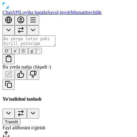
Chat
API
Loyiha haqida
Savol-javob
Minnatdorchilik
O‘
o‘
G‘
g‘
’
Bu yerda natija chiqadi :)
Yo'nalishni tanlash
Translit
Fayl alifbosini o'girish