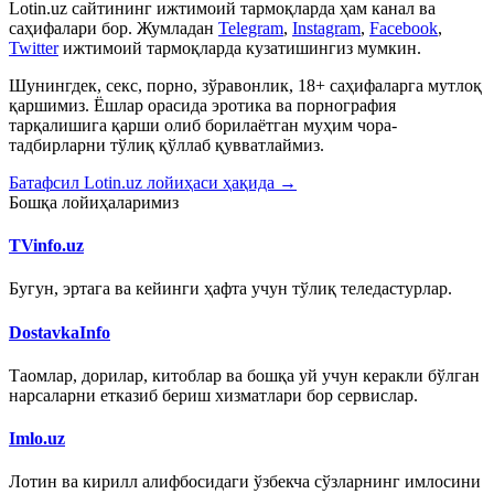
Lotin.uz сайтининг ижтимоий тармоқларда ҳам канал ва
саҳифалари бор. Жумладан
Telegram
,
Instagram
,
Facebook
,
Twitter
ижтимоий тармоқларда кузатишингиз мумкин.
Шунингдек, секс, порно, зўравонлик, 18+ саҳифаларга мутлоқ
қаршимиз. Ёшлар орасида эротика ва порнография
тарқалишига қарши олиб борилаётган муҳим чора-
тадбирларни тўлиқ қўллаб қувватлаймиз.
Батафсил Lotin.uz лойиҳаси ҳақида →
Бошқа лойиҳаларимиз
TVinfo.uz
Бугун, эртага ва кейинги ҳафта учун тўлиқ теледастурлар.
DostavkaInfo
Таомлар, дорилар, китоблар ва бошқа уй учун керакли бўлган
нарсаларни етказиб бериш хизматлари бор сервислар.
Imlo.uz
Лотин ва кирилл алифбосидаги ўзбекча сўзларнинг имлосини