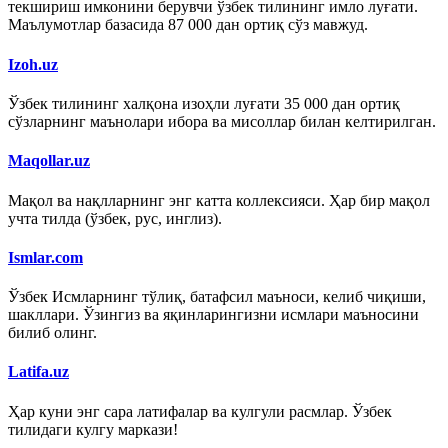
текшириш имконини берувчи ўзбек тилининг имло луғати.
Маълумотлар базасида 87 000 дан ортиқ сўз мавжуд.
Izoh.uz
Ўзбек тилининг халқона изоҳли луғати 35 000 дан ортиқ
сўзларнинг маънолари ибора ва мисоллар билан келтирилган.
Maqollar.uz
Мақол ва нақлларнинг энг катта коллексияси. Ҳар бир мақол
учта тилда (ўзбек, рус, инглиз).
Ismlar.com
Ўзбек Исмларнинг тўлиқ, батафсил маъноси, келиб чиқиши,
шакллари. Ўзингиз ва яқинларингизни исмлари маъносини
билиб олинг.
Latifa.uz
Ҳар куни энг сара латифалар ва кулгули расмлар. Ўзбек
тилидаги кулгу маркази!