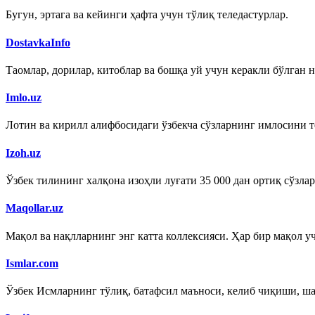
Бугун, эртага ва кейинги ҳафта учун тўлиқ теледастурлар.
DostavkaInfo
Таомлар, дорилар, китоблар ва бошқа уй учун керакли бўлган 
Imlo.uz
Лотин ва кирилл алифбосидаги ўзбекча сўзларнинг имлосини т
Izoh.uz
Ўзбек тилининг халқона изоҳли луғати 35 000 дан ортиқ сўзла
Maqollar.uz
Мақол ва нақлларнинг энг катта коллексияси. Ҳар бир мақол учт
Ismlar.com
Ўзбек Исмларнинг тўлиқ, батафсил маъноси, келиб чиқиши, ш