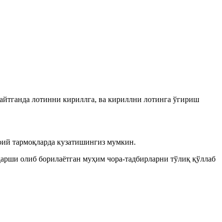
 айтганда лотинни кириллга, ва кириллни лотинга ўгириш
ий тармоқларда кузатишингиз мумкин.
қарши олиб борилаётган муҳим чора-тадбирларни тўлиқ қўллаб