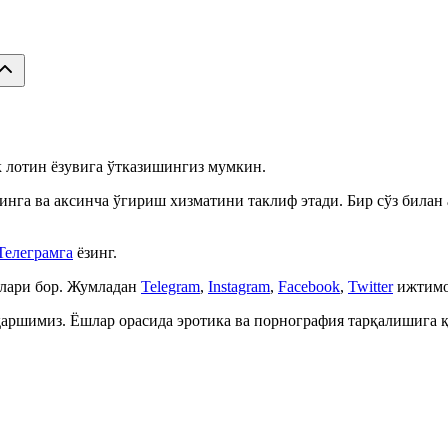
ек лотин ёзувига ўтказишингиз мумкин.
инга ва аксинча ўгириш хизматини таклиф этади. Бир сўз билан
Телеграмга
ёзинг.
алари бор. Жумладан
Telegram
,
Instagram
,
Facebook
,
Twitter
ижтимо
 қаршимиз. Ёшлар орасида эротика ва порнография тарқалишига 