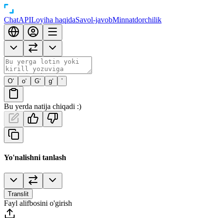
Chat
API
Loyiha haqida
Savol-javob
Minnatdorchilik
O‘
o‘
G‘
g‘
’
Bu yerda natija chiqadi :)
Yo'nalishni tanlash
Translit
Fayl alifbosini o'girish