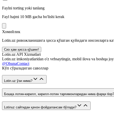
Faylni torting yoki tanlang
Fayl hajmi 10 MB gacha bo'lishi kerak
Хомийлик
Lotin.uz ривожланишига ҳисса қўшган қуйидаги инсонларга кат
Сиз ҳам ҳисса қўшинг!
Lotin.uz API Xizmatlari
Lotin.uz imkoniyatlaridan o'z vebsaytingiz, mobil ilova va boshqa joy
@ObunaContact
Кўп сўраладиган саволлар
Lotin.uz ўзи нима?
Бошқа лотин-кирилл, кирилл-лотин тарғимонларидан нима фарқи бор
Lotinuz сайтидан қачон фойдалансам бўлади?