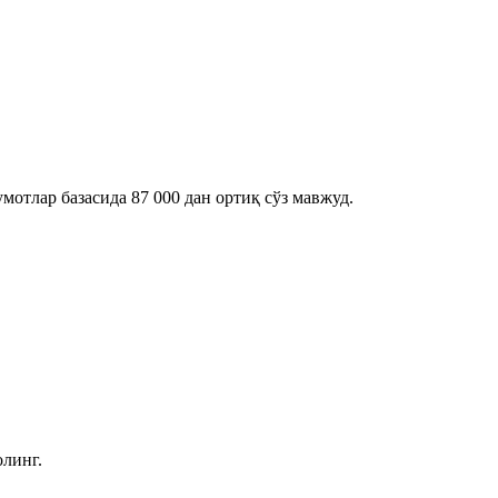
отлар базасида 87 000 дан ортиқ сўз мавжуд.
олинг.