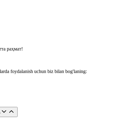
та раҳмат!
larda foydalanish uchun biz bilan bog'laning:
?