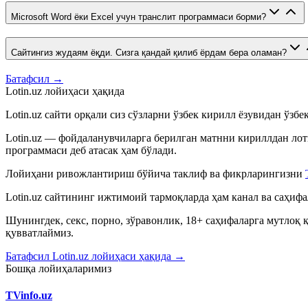
Microsoft Word ёки Excel учун транслит программаси борми?
Сайтингиз жудаям ёқди. Сизга қандай қилиб ёрдам бера оламан?
Батафсил →
Lotin.uz лойиҳаси ҳақида
Lotin.uz сайти орқали сиз сўзларни ўзбек кирилл ёзувидан ўзб
Lotin.uz — фойдаланувчиларга берилган матнни кириллдан лот
программаси деб атасак ҳам бўлади.
Лойиҳани ривожлантириш бўйича таклиф ва фикрларингизни
Lotin.uz сайтининг ижтимоий тармоқларда ҳам канал ва саҳиф
Шунингдек, секс, порно, зўравонлик, 18+ саҳифаларга мутлоқ
қувватлаймиз.
Батафсил Lotin.uz лойиҳаси ҳақида →
Бошқа лойиҳаларимиз
TVinfo.uz