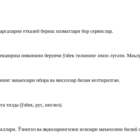
нарсаларни етказиб бериш хизматлари бор сервислар.
екшириш имконини берувчи ўзбек тилининг имло луғати. Маълум
рнинг маънолари ибора ва мисоллар билан келтирилган.
а тилда (ўзбек, рус, инглиз).
акллари. Ўзингиз ва яқинларингизни исмлари маъносини билиб 