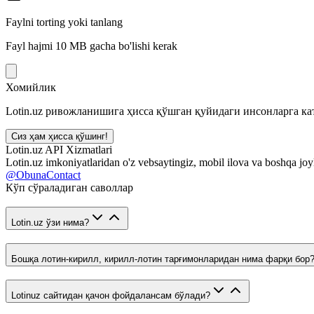
Faylni torting yoki tanlang
Fayl hajmi 10 MB gacha bo'lishi kerak
Хомийлик
Lotin.uz ривожланишига ҳисса қўшган қуйидаги инсонларга кат
Сиз ҳам ҳисса қўшинг!
Lotin.uz API Xizmatlari
Lotin.uz imkoniyatlaridan o'z vebsaytingiz, mobil ilova va boshqa joy
@ObunaContact
Кўп сўраладиган саволлар
Lotin.uz ўзи нима?
Бошқа лотин-кирилл, кирилл-лотин тарғимонларидан нима фарқи бор
Lotinuz сайтидан қачон фойдалансам бўлади?