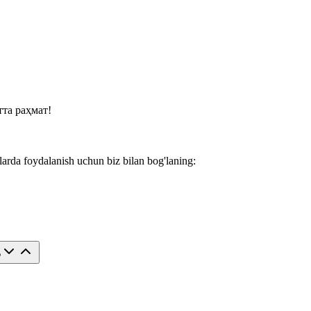
та раҳмат!
larda foydalanish uchun biz bilan bog'laning:
?