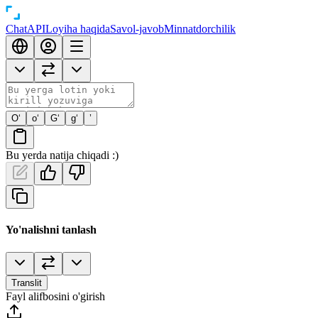
Chat
API
Loyiha haqida
Savol-javob
Minnatdorchilik
O‘
o‘
G‘
g‘
’
Bu yerda natija chiqadi :)
Yo'nalishni tanlash
Translit
Fayl alifbosini o'girish