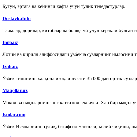
Бугун, эртага ва кейинги ҳафта учун тўлиқ теледастурлар.
DostavkaInfo
Таомлар, дорилар, китоблар ва бошқа уй учун керакли бўлган 
Imlo.uz
Лотин ва кирилл алифбосидаги ўзбекча сўзларнинг имлосини т
Izoh.uz
Ўзбек тилининг халқона изоҳли луғати 35 000 дан ортиқ сўзла
Maqollar.uz
Мақол ва нақлларнинг энг катта коллексияси. Ҳар бир мақол учт
Ismlar.com
Ўзбек Исмларнинг тўлиқ, батафсил маъноси, келиб чиқиши, ш