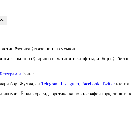
ек лотин ёзувига ўтказишингиз мумкин.
инга ва аксинча ўгириш хизматини таклиф этади. Бир сўз билан
Телеграмга
ёзинг.
алари бор. Жумладан
Telegram
,
Instagram
,
Facebook
,
Twitter
ижтимо
 қаршимиз. Ёшлар орасида эротика ва порнография тарқалишига 