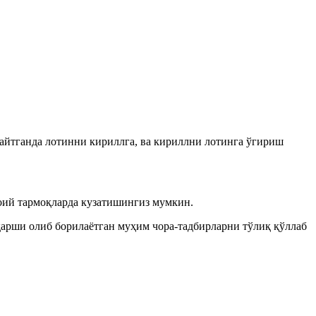
 айтганда лотинни кириллга, ва кириллни лотинга ўгириш
ий тармоқларда кузатишингиз мумкин.
қарши олиб борилаётган муҳим чора-тадбирларни тўлиқ қўллаб