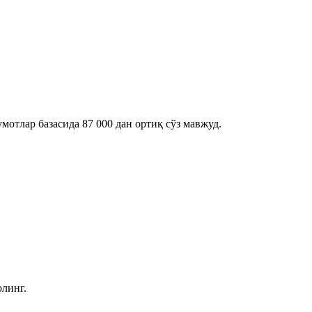
отлар базасида 87 000 дан ортиқ сўз мавжуд.
олинг.