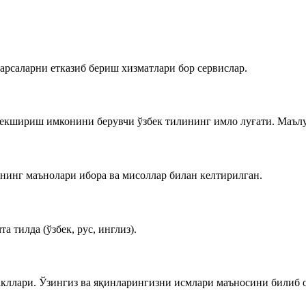
нарсаларни етказиб бериш хизматлари бор сервислар.
екшириш имконини берувчи ўзбек тилининг имло луғати. Маълум
рнинг маънолари ибора ва мисоллар билан келтирилган.
а тилда (ўзбек, рус, инглиз).
акллари. Ўзингиз ва яқинларингизни исмлари маъносини билиб 