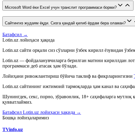
Microsoft Word ёки Excel учун транслит программаси борми?
Сайтингиз жудаям ёқди. Сизга қандай қилиб ёрдам бера оламан?
Батафсил →
Lotin.uz лойиҳаси ҳақида
Lotin.uz сайти орқали сиз сўзларни ўзбек кирилл ёзувидан ўзб
Lotin.uz — фойдаланувчиларга берилган матнни кириллдан лот
программаси деб атасак ҳам бўлади.
Лойиҳани ривожлантириш бўйича таклиф ва фикрларингизни
Lotin.uz сайтининг ижтимоий тармоқларда ҳам канал ва саҳиф
Шунингдек, секс, порно, зўравонлик, 18+ саҳифаларга мутлоқ
қувватлаймиз.
Батафсил Lotin.uz лойиҳаси ҳақида →
Бошқа лойиҳаларимиз
TVinfo.uz