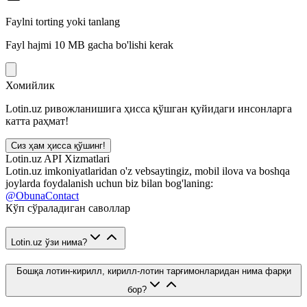
Faylni torting yoki tanlang
Fayl hajmi 10 MB gacha bo'lishi kerak
Хомийлик
Lotin.uz ривожланишига ҳисса қўшган қуйидаги инсонларга
катта раҳмат!
Сиз ҳам ҳисса қўшинг!
Lotin.uz API Xizmatlari
Lotin.uz imkoniyatlaridan o'z vebsaytingiz, mobil ilova va boshqa
joylarda foydalanish uchun biz bilan bog'laning:
@ObunaContact
Кўп сўраладиган саволлар
Lotin.uz ўзи нима?
Бошқа лотин-кирилл, кирилл-лотин тарғимонларидан нима фарқи
бор?