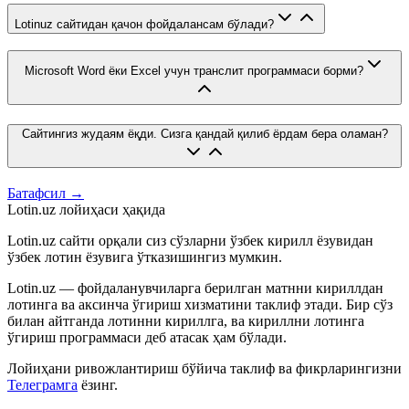
Lotinuz сайтидан қачон фойдалансам бўлади?
Microsoft Word ёки Excel учун транслит программаси борми?
Сайтингиз жудаям ёқди. Сизга қандай қилиб ёрдам бера оламан?
Батафсил →
Lotin.uz лойиҳаси ҳақида
Lotin.uz сайти орқали сиз сўзларни ўзбек кирилл ёзувидан
ўзбек лотин ёзувига ўтказишингиз мумкин.
Lotin.uz — фойдаланувчиларга берилган матнни кириллдан
лотинга ва аксинча ўгириш хизматини таклиф этади. Бир сўз
билан айтганда лотинни кириллга, ва кириллни лотинга
ўгириш программаси деб атасак ҳам бўлади.
Лойиҳани ривожлантириш бўйича таклиф ва фикрларингизни
Телеграмга
ёзинг.