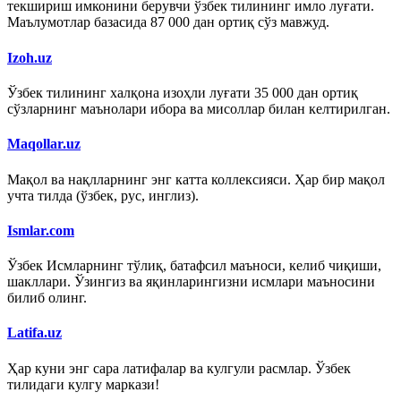
текшириш имконини берувчи ўзбек тилининг имло луғати.
Маълумотлар базасида 87 000 дан ортиқ сўз мавжуд.
Izoh.uz
Ўзбек тилининг халқона изоҳли луғати 35 000 дан ортиқ
сўзларнинг маънолари ибора ва мисоллар билан келтирилган.
Maqollar.uz
Мақол ва нақлларнинг энг катта коллексияси. Ҳар бир мақол
учта тилда (ўзбек, рус, инглиз).
Ismlar.com
Ўзбек Исмларнинг тўлиқ, батафсил маъноси, келиб чиқиши,
шакллари. Ўзингиз ва яқинларингизни исмлари маъносини
билиб олинг.
Latifa.uz
Ҳар куни энг сара латифалар ва кулгули расмлар. Ўзбек
тилидаги кулгу маркази!