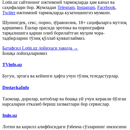
Lotin.uz сайтининг ижтимоий тармоқларда ҳам канал ва
саҳифалари бор. Жумладан
Telegram
,
Instagram
,
Facebook
,
Twitter
ижтимоий тармоқларда кузатишингиз мумкин.
Шунингдек, секс, порно, зўравонлик, 18+ саҳифаларга мутлоқ
қаршимиз. Ёшлар орасида эротика ва порнография
тарқалишига қарши олиб борилаётган муҳим чора-
тадбирларни тўлиқ қўллаб қувватлаймиз.
Батафсил Lotin.uz лойиҳаси ҳақида →
Бошқа лойиҳаларимиз
TVinfo.uz
Бугун, эртага ва кейинги ҳафта учун тўлиқ теледастурлар.
DostavkaInfo
Таомлар, дорилар, китоблар ва бошқа уй учун керакли бўлган
нарсаларни етказиб бериш хизматлари бор сервислар.
Imlo.uz
Лотин ва кирилл алифбосидаги ўзбекча сўзларнинг имлосини