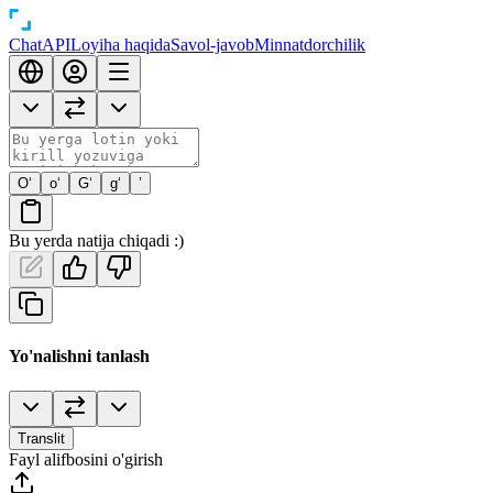
Chat
API
Loyiha haqida
Savol-javob
Minnatdorchilik
O‘
o‘
G‘
g‘
’
Bu yerda natija chiqadi :)
Yo'nalishni tanlash
Translit
Fayl alifbosini o'girish