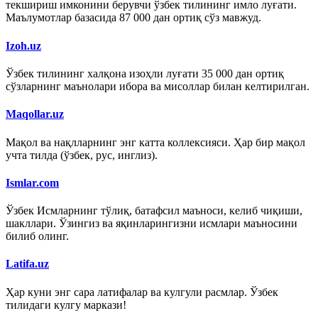
текшириш имконини берувчи ўзбек тилининг имло луғати.
Маълумотлар базасида 87 000 дан ортиқ сўз мавжуд.
Izoh.uz
Ўзбек тилининг халқона изоҳли луғати 35 000 дан ортиқ
сўзларнинг маънолари ибора ва мисоллар билан келтирилган.
Maqollar.uz
Мақол ва нақлларнинг энг катта коллексияси. Ҳар бир мақол
учта тилда (ўзбек, рус, инглиз).
Ismlar.com
Ўзбек Исмларнинг тўлиқ, батафсил маъноси, келиб чиқиши,
шакллари. Ўзингиз ва яқинларингизни исмлари маъносини
билиб олинг.
Latifa.uz
Ҳар куни энг сара латифалар ва кулгули расмлар. Ўзбек
тилидаги кулгу маркази!