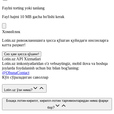
Faylni torting yoki tanlang
Fayl hajmi 10 MB gacha bo'lishi kerak
Хомийлик
Lotin.uz ривожланишига ҳисса қўшган қуйидаги инсонларга
катта раҳмат!
Сиз ҳам ҳисса қўшинг!
Lotin.uz API Xizmatlari
Lotin.uz imkoniyatlaridan o'z vebsaytingiz, mobil ilova va boshqa
joylarda foydalanish uchun biz bilan bog'laning:
@ObunaContact
Кўп сўраладиган саволлар
Lotin.uz ўзи нима?
Бошқа лотин-кирилл, кирилл-лотин тарғимонларидан нима фарқи
бор?