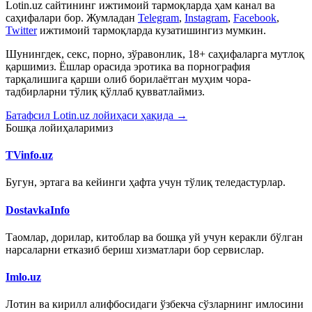
Lotin.uz сайтининг ижтимоий тармоқларда ҳам канал ва
саҳифалари бор. Жумладан
Telegram
,
Instagram
,
Facebook
,
Twitter
ижтимоий тармоқларда кузатишингиз мумкин.
Шунингдек, секс, порно, зўравонлик, 18+ саҳифаларга мутлоқ
қаршимиз. Ёшлар орасида эротика ва порнография
тарқалишига қарши олиб борилаётган муҳим чора-
тадбирларни тўлиқ қўллаб қувватлаймиз.
Батафсил Lotin.uz лойиҳаси ҳақида →
Бошқа лойиҳаларимиз
TVinfo.uz
Бугун, эртага ва кейинги ҳафта учун тўлиқ теледастурлар.
DostavkaInfo
Таомлар, дорилар, китоблар ва бошқа уй учун керакли бўлган
нарсаларни етказиб бериш хизматлари бор сервислар.
Imlo.uz
Лотин ва кирилл алифбосидаги ўзбекча сўзларнинг имлосини