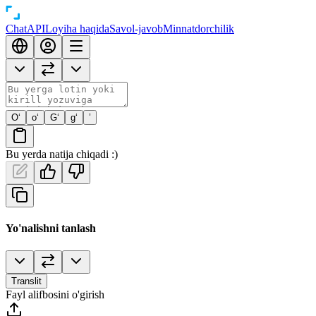
Chat
API
Loyiha haqida
Savol-javob
Minnatdorchilik
O‘
o‘
G‘
g‘
’
Bu yerda natija chiqadi :)
Yo'nalishni tanlash
Translit
Fayl alifbosini o'girish