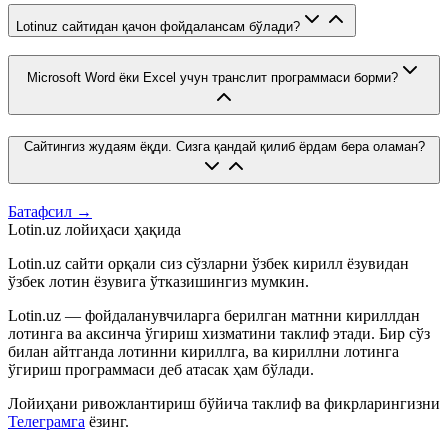
Lotinuz сайтидан қачон фойдалансам бўлади?
Microsoft Word ёки Excel учун транслит программаси борми?
Сайтингиз жудаям ёқди. Сизга қандай қилиб ёрдам бера оламан?
Батафсил →
Lotin.uz лойиҳаси ҳақида
Lotin.uz сайти орқали сиз сўзларни ўзбек кирилл ёзувидан
ўзбек лотин ёзувига ўтказишингиз мумкин.
Lotin.uz — фойдаланувчиларга берилган матнни кириллдан
лотинга ва аксинча ўгириш хизматини таклиф этади. Бир сўз
билан айтганда лотинни кириллга, ва кириллни лотинга
ўгириш программаси деб атасак ҳам бўлади.
Лойиҳани ривожлантириш бўйича таклиф ва фикрларингизни
Телеграмга
ёзинг.