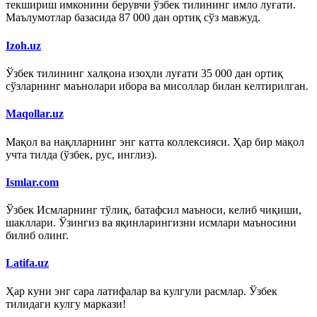
текшириш имконини берувчи ўзбек тилининг имло луғати.
Маълумотлар базасида 87 000 дан ортиқ сўз мавжуд.
Izoh.uz
Ўзбек тилининг халқона изоҳли луғати 35 000 дан ортиқ
сўзларнинг маънолари ибора ва мисоллар билан келтирилган.
Maqollar.uz
Мақол ва нақлларнинг энг катта коллексияси. Ҳар бир мақол
учта тилда (ўзбек, рус, инглиз).
Ismlar.com
Ўзбек Исмларнинг тўлиқ, батафсил маъноси, келиб чиқиши,
шакллари. Ўзингиз ва яқинларингизни исмлари маъносини
билиб олинг.
Latifa.uz
Ҳар куни энг сара латифалар ва кулгули расмлар. Ўзбек
тилидаги кулгу маркази!