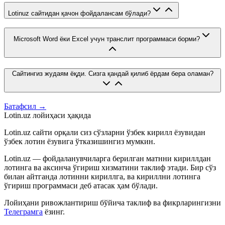
Lotinuz сайтидан қачон фойдалансам бўлади?
Microsoft Word ёки Excel учун транслит программаси борми?
Сайтингиз жудаям ёқди. Сизга қандай қилиб ёрдам бера оламан?
Батафсил →
Lotin.uz лойиҳаси ҳақида
Lotin.uz сайти орқали сиз сўзларни ўзбек кирилл ёзувидан
ўзбек лотин ёзувига ўтказишингиз мумкин.
Lotin.uz — фойдаланувчиларга берилган матнни кириллдан
лотинга ва аксинча ўгириш хизматини таклиф этади. Бир сўз
билан айтганда лотинни кириллга, ва кириллни лотинга
ўгириш программаси деб атасак ҳам бўлади.
Лойиҳани ривожлантириш бўйича таклиф ва фикрларингизни
Телеграмга
ёзинг.