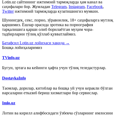
Lotin.uz сайтининг ижтимоий тармоқларда ҳам канал ва
саҳифалари бор. Жумладан
Telegram
,
Instagram
,
Facebook
,
Twitter
ижтимоий тармоқларда кузатишингиз мумкин.
Шунингдек, секс, порно, зўравонлик, 18+ саҳифаларга мутлоқ
қаршимиз. Ёшлар орасида эротика ва порнография
тарқалишига қарши олиб борилаётган муҳим чора-
тадбирларни тўлиқ қўллаб қувватлаймиз.
Батафсил Lotin.uz лойиҳаси ҳақида →
Бошқа лойиҳаларимиз
TVinfo.uz
Бугун, эртага ва кейинги ҳафта учун тўлиқ теледастурлар.
DostavkaInfo
Таомлар, дорилар, китоблар ва бошқа уй учун керакли бўлган
нарсаларни етказиб бериш хизматлари бор сервислар.
Imlo.uz
Лотин ва кирилл алифбосидаги ўзбекча сўзларнинг имлосини