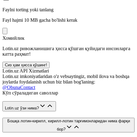
Faylni torting yoki tanlang
Fayl hajmi 10 MB gacha bo'lishi kerak
Хомийлик
Lotin.uz ривожланишига ҳисса қўшган қуйидаги инсонларга
катта раҳмат!
Сиз ҳам ҳисса қўшинг!
Lotin.uz API Xizmatlari
Lotin.uz imkoniyatlaridan o'z vebsaytingiz, mobil ilova va boshqa
joylarda foydalanish uchun biz bilan bog'laning:
@ObunaContact
Кўп сўраладиган саволлар
Lotin.uz ўзи нима?
Бошқа лотин-кирилл, кирилл-лотин тарғимонларидан нима фарқи
бор?