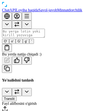
Chat
API
Loyiha haqida
Savol-javob
Minnatdorchilik
O‘
o‘
G‘
g‘
’
Bu yerda natija chiqadi :)
Yo'nalishni tanlash
Translit
Fayl alifbosini o'girish