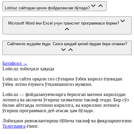
Lotinuz сайтидан қачон фойдалансам бўлади?
Microsoft Word ёки Excel учун транслит программаси борми?
Сайтингиз жудаям ёқди. Сизга қандай қилиб ёрдам бера оламан?
Батафсил →
Lotin.uz лойиҳаси ҳақида
Lotin.uz сайти орқали сиз сўзларни ўзбек кирилл ёзувидан
ўзбек лотин ёзувига ўтказишингиз мумкин.
Lotin.uz — фойдаланувчиларга берилган матнни кириллдан
лотинга ва аксинча ўгириш хизматини таклиф этади. Бир сўз
билан айтганда лотинни кириллга, ва кириллни лотинга
ўгириш программаси деб атасак ҳам бўлади.
Лойиҳани ривожлантириш бўйича таклиф ва фикрларингизни
Телеграмга
ёзинг.