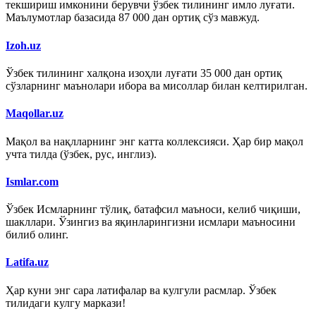
текшириш имконини берувчи ўзбек тилининг имло луғати.
Маълумотлар базасида 87 000 дан ортиқ сўз мавжуд.
Izoh.uz
Ўзбек тилининг халқона изоҳли луғати 35 000 дан ортиқ
сўзларнинг маънолари ибора ва мисоллар билан келтирилган.
Maqollar.uz
Мақол ва нақлларнинг энг катта коллексияси. Ҳар бир мақол
учта тилда (ўзбек, рус, инглиз).
Ismlar.com
Ўзбек Исмларнинг тўлиқ, батафсил маъноси, келиб чиқиши,
шакллари. Ўзингиз ва яқинларингизни исмлари маъносини
билиб олинг.
Latifa.uz
Ҳар куни энг сара латифалар ва кулгули расмлар. Ўзбек
тилидаги кулгу маркази!