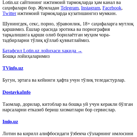
Lotin.uz сайтининг ижтимоий тармоқларда ҳам канал ва
саҳифалари бор. Жумладан
Telegram
,
Instagram
,
Facebook
,
Twitter
ижтимоий тармоқларда кузатишингиз мумкин.
Шунингдек, секс, порно, зўравонлик, 18+ саҳифаларга мутлоқ
қаршимиз. Ёшлар орасида эротика ва порнография
тарқалишига қарши олиб борилаётган муҳим чора-
тадбирларни тўлиқ қўллаб қувватлаймиз.
Батафсил Lotin.uz лойиҳаси ҳақида →
Бошқа лойиҳаларимиз
TVinfo.uz
Бугун, эртага ва кейинги ҳафта учун тўлиқ теледастурлар.
DostavkaInfo
Таомлар, дорилар, китоблар ва бошқа уй учун керакли бўлган
нарсаларни етказиб бериш хизматлари бор сервислар.
Imlo.uz
Лотин ва кирилл алифбосидаги ўзбекча сўзларнинг имлосини