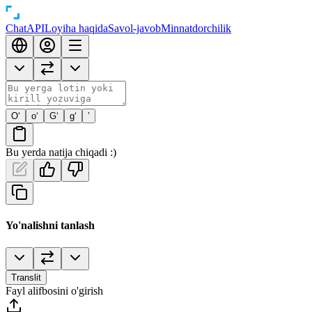
Chat
API
Loyiha haqida
Savol-javob
Minnatdorchilik
O‘
o‘
G‘
g‘
’
Bu yerda natija chiqadi :)
Yo'nalishni tanlash
Translit
Fayl alifbosini o'girish