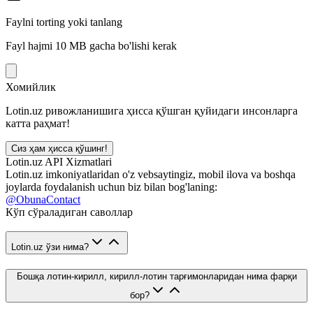
Faylni torting yoki tanlang
Fayl hajmi 10 MB gacha bo'lishi kerak
Хомийлик
Lotin.uz ривожланишига ҳисса қўшган қуйидаги инсонларга
катта раҳмат!
Сиз ҳам ҳисса қўшинг!
Lotin.uz API Xizmatlari
Lotin.uz imkoniyatlaridan o'z vebsaytingiz, mobil ilova va boshqa
joylarda foydalanish uchun biz bilan bog'laning:
@ObunaContact
Кўп сўраладиган саволлар
Lotin.uz ўзи нима?
Бошқа лотин-кирилл, кирилл-лотин тарғимонларидан нима фарқи
бор?