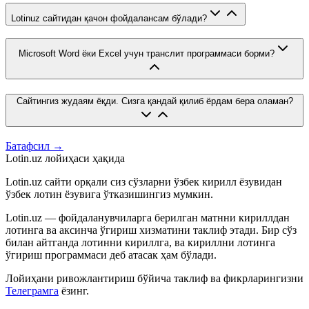
Lotinuz сайтидан қачон фойдалансам бўлади?
Microsoft Word ёки Excel учун транслит программаси борми?
Сайтингиз жудаям ёқди. Сизга қандай қилиб ёрдам бера оламан?
Батафсил →
Lotin.uz лойиҳаси ҳақида
Lotin.uz сайти орқали сиз сўзларни ўзбек кирилл ёзувидан
ўзбек лотин ёзувига ўтказишингиз мумкин.
Lotin.uz — фойдаланувчиларга берилган матнни кириллдан
лотинга ва аксинча ўгириш хизматини таклиф этади. Бир сўз
билан айтганда лотинни кириллга, ва кириллни лотинга
ўгириш программаси деб атасак ҳам бўлади.
Лойиҳани ривожлантириш бўйича таклиф ва фикрларингизни
Телеграмга
ёзинг.