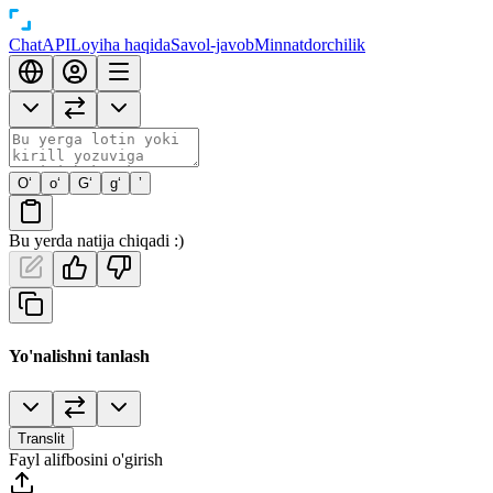
Chat
API
Loyiha haqida
Savol-javob
Minnatdorchilik
O‘
o‘
G‘
g‘
’
Bu yerda natija chiqadi :)
Yo'nalishni tanlash
Translit
Fayl alifbosini o'girish