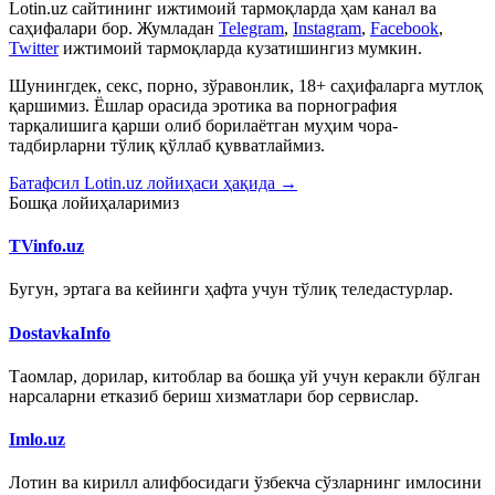
Lotin.uz сайтининг ижтимоий тармоқларда ҳам канал ва
саҳифалари бор. Жумладан
Telegram
,
Instagram
,
Facebook
,
Twitter
ижтимоий тармоқларда кузатишингиз мумкин.
Шунингдек, секс, порно, зўравонлик, 18+ саҳифаларга мутлоқ
қаршимиз. Ёшлар орасида эротика ва порнография
тарқалишига қарши олиб борилаётган муҳим чора-
тадбирларни тўлиқ қўллаб қувватлаймиз.
Батафсил Lotin.uz лойиҳаси ҳақида →
Бошқа лойиҳаларимиз
TVinfo.uz
Бугун, эртага ва кейинги ҳафта учун тўлиқ теледастурлар.
DostavkaInfo
Таомлар, дорилар, китоблар ва бошқа уй учун керакли бўлган
нарсаларни етказиб бериш хизматлари бор сервислар.
Imlo.uz
Лотин ва кирилл алифбосидаги ўзбекча сўзларнинг имлосини