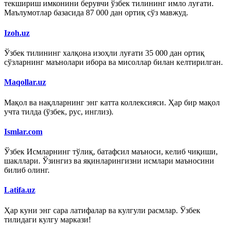
текшириш имконини берувчи ўзбек тилининг имло луғати.
Маълумотлар базасида 87 000 дан ортиқ сўз мавжуд.
Izoh.uz
Ўзбек тилининг халқона изоҳли луғати 35 000 дан ортиқ
сўзларнинг маънолари ибора ва мисоллар билан келтирилган.
Maqollar.uz
Мақол ва нақлларнинг энг катта коллексияси. Ҳар бир мақол
учта тилда (ўзбек, рус, инглиз).
Ismlar.com
Ўзбек Исмларнинг тўлиқ, батафсил маъноси, келиб чиқиши,
шакллари. Ўзингиз ва яқинларингизни исмлари маъносини
билиб олинг.
Latifa.uz
Ҳар куни энг сара латифалар ва кулгули расмлар. Ўзбек
тилидаги кулгу маркази!