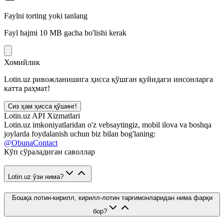
Faylni torting yoki tanlang
Fayl hajmi 10 MB gacha bo'lishi kerak
Хомийлик
Lotin.uz ривожланишига ҳисса қўшган қуйидаги инсонларга
катта раҳмат!
Сиз ҳам ҳисса қўшинг!
Lotin.uz API Xizmatlari
Lotin.uz imkoniyatlaridan o'z vebsaytingiz, mobil ilova va boshqa
joylarda foydalanish uchun biz bilan bog'laning:
@ObunaContact
Кўп сўраладиган саволлар
Lotin.uz ўзи нима?
Бошқа лотин-кирилл, кирилл-лотин тарғимонларидан нима фарқи
бор?