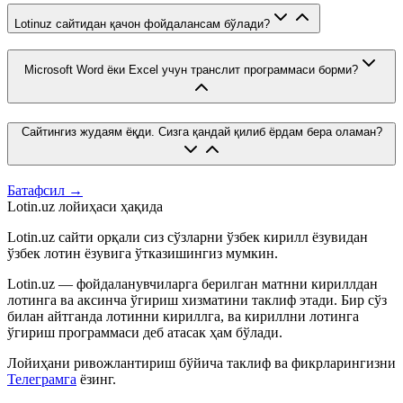
Lotinuz сайтидан қачон фойдалансам бўлади?
Microsoft Word ёки Excel учун транслит программаси борми?
Сайтингиз жудаям ёқди. Сизга қандай қилиб ёрдам бера оламан?
Батафсил →
Lotin.uz лойиҳаси ҳақида
Lotin.uz сайти орқали сиз сўзларни ўзбек кирилл ёзувидан
ўзбек лотин ёзувига ўтказишингиз мумкин.
Lotin.uz — фойдаланувчиларга берилган матнни кириллдан
лотинга ва аксинча ўгириш хизматини таклиф этади. Бир сўз
билан айтганда лотинни кириллга, ва кириллни лотинга
ўгириш программаси деб атасак ҳам бўлади.
Лойиҳани ривожлантириш бўйича таклиф ва фикрларингизни
Телеграмга
ёзинг.