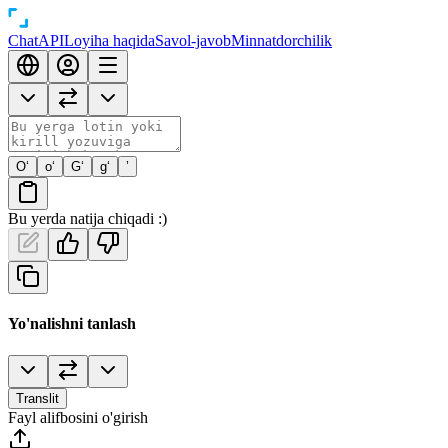
Chat
API
Loyiha haqida
Savol-javob
Minnatdorchilik
O‘
o‘
G‘
g‘
’
Bu yerda natija chiqadi :)
Yo'nalishni tanlash
Translit
Fayl alifbosini o'girish