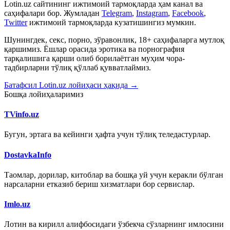
Lotin.uz сайтининг ижтимоий тармоқларда ҳам канал ва
саҳифалари бор. Жумладан
Telegram
,
Instagram
,
Facebook
,
Twitter
ижтимоий тармоқларда кузатишингиз мумкин.
Шунингдек, секс, порно, зўравонлик, 18+ саҳифаларга мутлоқ
қаршимиз. Ёшлар орасида эротика ва порнография
тарқалишига қарши олиб борилаётган муҳим чора-
тадбирларни тўлиқ қўллаб қувватлаймиз.
Батафсил Lotin.uz лойиҳаси ҳақида →
Бошқа лойиҳаларимиз
TVinfo.uz
Бугун, эртага ва кейинги ҳафта учун тўлиқ теледастурлар.
DostavkaInfo
Таомлар, дорилар, китоблар ва бошқа уй учун керакли бўлган
нарсаларни етказиб бериш хизматлари бор сервислар.
Imlo.uz
Лотин ва кирилл алифбосидаги ўзбекча сўзларнинг имлосини