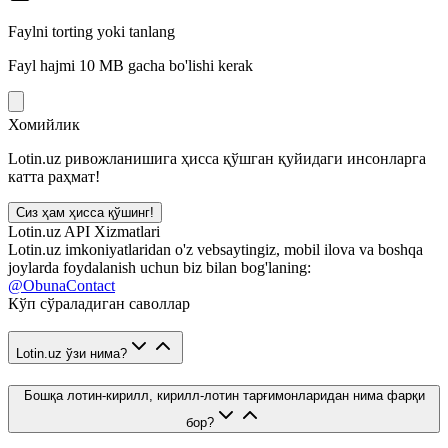
Faylni torting yoki tanlang
Fayl hajmi 10 MB gacha bo'lishi kerak
Хомийлик
Lotin.uz ривожланишига ҳисса қўшган қуйидаги инсонларга
катта раҳмат!
Сиз ҳам ҳисса қўшинг!
Lotin.uz API Xizmatlari
Lotin.uz imkoniyatlaridan o'z vebsaytingiz, mobil ilova va boshqa
joylarda foydalanish uchun biz bilan bog'laning:
@ObunaContact
Кўп сўраладиган саволлар
Lotin.uz ўзи нима?
Бошқа лотин-кирилл, кирилл-лотин тарғимонларидан нима фарқи
бор?