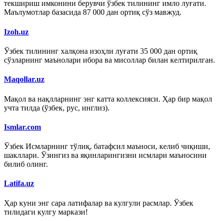
текшириш имконини берувчи ўзбек тилининг имло луғати.
Маълумотлар базасида 87 000 дан ортиқ сўз мавжуд.
Izoh.uz
Ўзбек тилининг халқона изоҳли луғати 35 000 дан ортиқ
сўзларнинг маънолари ибора ва мисоллар билан келтирилган.
Maqollar.uz
Мақол ва нақлларнинг энг катта коллексияси. Ҳар бир мақол
учта тилда (ўзбек, рус, инглиз).
Ismlar.com
Ўзбек Исмларнинг тўлиқ, батафсил маъноси, келиб чиқиши,
шакллари. Ўзингиз ва яқинларингизни исмлари маъносини
билиб олинг.
Latifa.uz
Ҳар куни энг сара латифалар ва кулгули расмлар. Ўзбек
тилидаги кулгу маркази!