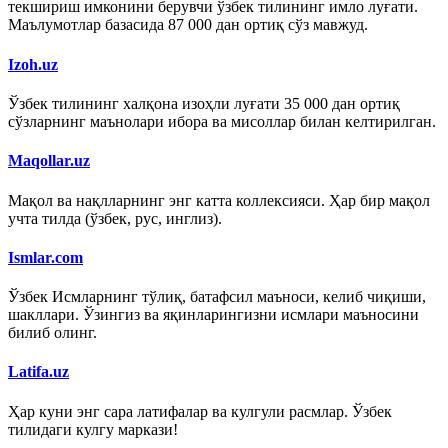
текшириш имконини берувчи ўзбек тилининг имло луғати.
Маълумотлар базасида 87 000 дан ортиқ сўз мавжуд.
Izoh.uz
Ўзбек тилининг халқона изоҳли луғати 35 000 дан ортиқ
сўзларнинг маънолари ибора ва мисоллар билан келтирилган.
Maqollar.uz
Мақол ва нақлларнинг энг катта коллексияси. Ҳар бир мақол
учта тилда (ўзбек, рус, инглиз).
Ismlar.com
Ўзбек Исмларнинг тўлиқ, батафсил маъноси, келиб чиқиши,
шакллари. Ўзингиз ва яқинларингизни исмлари маъносини
билиб олинг.
Latifa.uz
Ҳар куни энг сара латифалар ва кулгули расмлар. Ўзбек
тилидаги кулгу маркази!