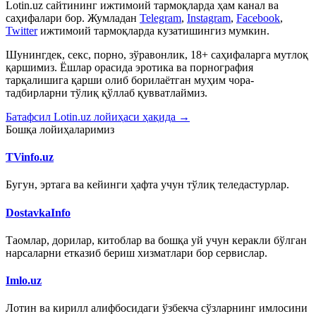
Lotin.uz сайтининг ижтимоий тармоқларда ҳам канал ва
саҳифалари бор. Жумладан
Telegram
,
Instagram
,
Facebook
,
Twitter
ижтимоий тармоқларда кузатишингиз мумкин.
Шунингдек, секс, порно, зўравонлик, 18+ саҳифаларга мутлоқ
қаршимиз. Ёшлар орасида эротика ва порнография
тарқалишига қарши олиб борилаётган муҳим чора-
тадбирларни тўлиқ қўллаб қувватлаймиз.
Батафсил Lotin.uz лойиҳаси ҳақида →
Бошқа лойиҳаларимиз
TVinfo.uz
Бугун, эртага ва кейинги ҳафта учун тўлиқ теледастурлар.
DostavkaInfo
Таомлар, дорилар, китоблар ва бошқа уй учун керакли бўлган
нарсаларни етказиб бериш хизматлари бор сервислар.
Imlo.uz
Лотин ва кирилл алифбосидаги ўзбекча сўзларнинг имлосини