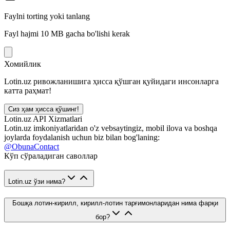
Faylni torting yoki tanlang
Fayl hajmi 10 MB gacha bo'lishi kerak
Хомийлик
Lotin.uz ривожланишига ҳисса қўшган қуйидаги инсонларга
катта раҳмат!
Сиз ҳам ҳисса қўшинг!
Lotin.uz API Xizmatlari
Lotin.uz imkoniyatlaridan o'z vebsaytingiz, mobil ilova va boshqa
joylarda foydalanish uchun biz bilan bog'laning:
@ObunaContact
Кўп сўраладиган саволлар
Lotin.uz ўзи нима?
Бошқа лотин-кирилл, кирилл-лотин тарғимонларидан нима фарқи
бор?