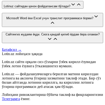
Lotinuz сайтидан қачон фойдалансам бўлади?
Microsoft Word ёки Excel учун транслит программаси борми?
Сайтингиз жудаям ёқди. Сизга қандай қилиб ёрдам бера оламан?
Батафсил →
Lotin.uz лойиҳаси ҳақида
Lotin.uz сайти орқали сиз сўзларни ўзбек кирилл ёзувидан
ўзбек лотин ёзувига ўтказишингиз мумкин.
Lotin.uz — фойдаланувчиларга берилган матнни кириллдан
лотинга ва аксинча ўгириш хизматини таклиф этади. Бир сўз
билан айтганда лотинни кириллга, ва кириллни лотинга
ўгириш программаси деб атасак ҳам бўлади.
Лойиҳани ривожлантириш бўйича таклиф ва фикрларингизни
Телеграмга
ёзинг.