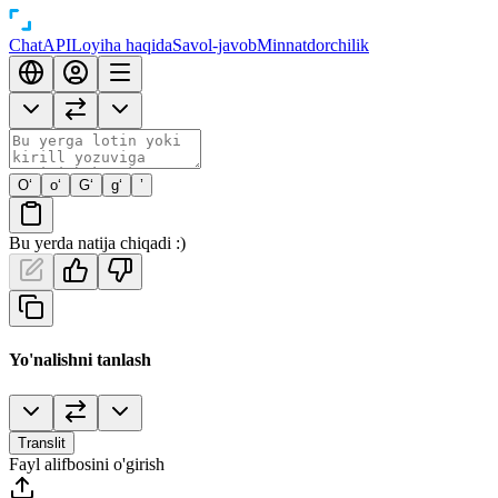
Chat
API
Loyiha haqida
Savol-javob
Minnatdorchilik
O‘
o‘
G‘
g‘
’
Bu yerda natija chiqadi :)
Yo'nalishni tanlash
Translit
Fayl alifbosini o'girish