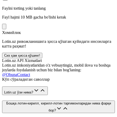
Faylni torting yoki tanlang
Fayl hajmi 10 MB gacha bo'lishi kerak
Хомийлик
Lotin.uz ривожланишига ҳисса қўшган қуйидаги инсонларга
катта раҳмат!
Сиз ҳам ҳисса қўшинг!
Lotin.uz API Xizmatlari
Lotin.uz imkoniyatlaridan o'z vebsaytingiz, mobil ilova va boshqa
joylarda foydalanish uchun biz bilan bog'laning:
@ObunaContact
Кўп сўраладиган саволлар
Lotin.uz ўзи нима?
Бошқа лотин-кирилл, кирилл-лотин тарғимонларидан нима фарқи
бор?