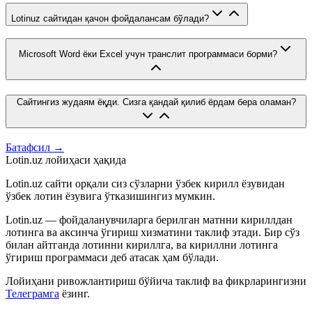
Lotinuz сайтидан қачон фойдалансам бўлади?
Microsoft Word ёки Excel учун транслит программаси борми?
Сайтингиз жудаям ёқди. Сизга қандай қилиб ёрдам бера оламан?
Батафсил →
Lotin.uz лойиҳаси ҳақида
Lotin.uz сайти орқали сиз сўзларни ўзбек кирилл ёзувидан
ўзбек лотин ёзувига ўтказишингиз мумкин.
Lotin.uz — фойдаланувчиларга берилган матнни кириллдан
лотинга ва аксинча ўгириш хизматини таклиф этади. Бир сўз
билан айтганда лотинни кириллга, ва кириллни лотинга
ўгириш программаси деб атасак ҳам бўлади.
Лойиҳани ривожлантириш бўйича таклиф ва фикрларингизни
Телеграмга
ёзинг.