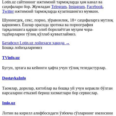
Lotin.uz сайтининг ижтимоий тармоқларда ҳам канал ва
саҳифалари бор. Жумладан
Telegram
,
Instagram
,
Facebook
,
Twitter
ижтимоий тармоқларда кузатишингиз мумкин.
Шунингдек, секс, порно, зўравонлик, 18+ саҳифаларга мутлоқ
қаршимиз. Ёшлар орасида эротика ва порнография
тарқалишига қарши олиб борилаётган муҳим чора-
тадбирларни тўлиқ қўллаб қувватлаймиз.
Батафсил Lotin.uz лойиҳаси ҳақида →
Бошқа лойиҳаларимиз
TVinfo.uz
Бугун, эртага ва кейинги ҳафта учун тўлиқ теледастурлар.
DostavkaInfo
Таомлар, дорилар, китоблар ва бошқа уй учун керакли бўлган
нарсаларни етказиб бериш хизматлари бор сервислар.
Imlo.uz
Лотин ва кирилл алифбосидаги ўзбекча сўзларнинг имлосини