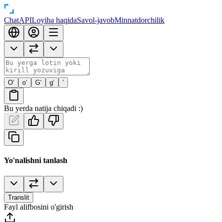
Chat
API
Loyiha haqida
Savol-javob
Minnatdorchilik
O‘
o‘
G‘
g‘
’
Bu yerda natija chiqadi :)
Yo'nalishni tanlash
Translit
Fayl alifbosini o'girish