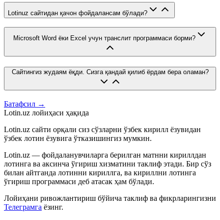
Lotinuz сайтидан қачон фойдалансам бўлади?
Microsoft Word ёки Excel учун транслит программаси борми?
Сайтингиз жудаям ёқди. Сизга қандай қилиб ёрдам бера оламан?
Батафсил →
Lotin.uz лойиҳаси ҳақида
Lotin.uz сайти орқали сиз сўзларни ўзбек кирилл ёзувидан
ўзбек лотин ёзувига ўтказишингиз мумкин.
Lotin.uz — фойдаланувчиларга берилган матнни кириллдан
лотинга ва аксинча ўгириш хизматини таклиф этади. Бир сўз
билан айтганда лотинни кириллга, ва кириллни лотинга
ўгириш программаси деб атасак ҳам бўлади.
Лойиҳани ривожлантириш бўйича таклиф ва фикрларингизни
Телеграмга
ёзинг.