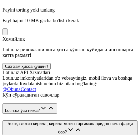
Faylni torting yoki tanlang
Fayl hajmi 10 MB gacha bo'lishi kerak
Хомийлик
Lotin.uz ривожланишига ҳисса қўшган қуйидаги инсонларга
катта раҳмат!
Сиз ҳам ҳисса қўшинг!
Lotin.uz API Xizmatlari
Lotin.uz imkoniyatlaridan o'z vebsaytingiz, mobil ilova va boshqa
joylarda foydalanish uchun biz bilan bog'laning:
@ObunaContact
Кўп сўраладиган саволлар
Lotin.uz ўзи нима?
Бошқа лотин-кирилл, кирилл-лотин тарғимонларидан нима фарқи
бор?