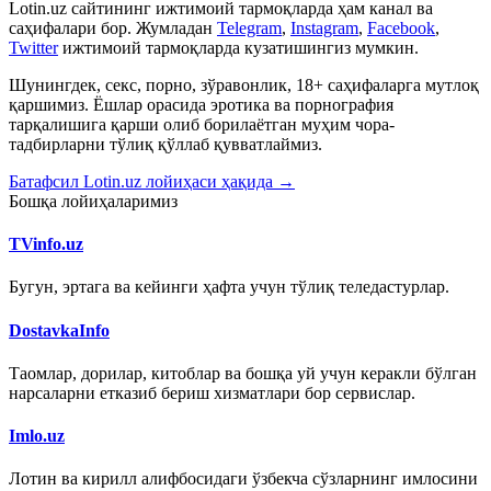
Lotin.uz сайтининг ижтимоий тармоқларда ҳам канал ва
саҳифалари бор. Жумладан
Telegram
,
Instagram
,
Facebook
,
Twitter
ижтимоий тармоқларда кузатишингиз мумкин.
Шунингдек, секс, порно, зўравонлик, 18+ саҳифаларга мутлоқ
қаршимиз. Ёшлар орасида эротика ва порнография
тарқалишига қарши олиб борилаётган муҳим чора-
тадбирларни тўлиқ қўллаб қувватлаймиз.
Батафсил Lotin.uz лойиҳаси ҳақида →
Бошқа лойиҳаларимиз
TVinfo.uz
Бугун, эртага ва кейинги ҳафта учун тўлиқ теледастурлар.
DostavkaInfo
Таомлар, дорилар, китоблар ва бошқа уй учун керакли бўлган
нарсаларни етказиб бериш хизматлари бор сервислар.
Imlo.uz
Лотин ва кирилл алифбосидаги ўзбекча сўзларнинг имлосини