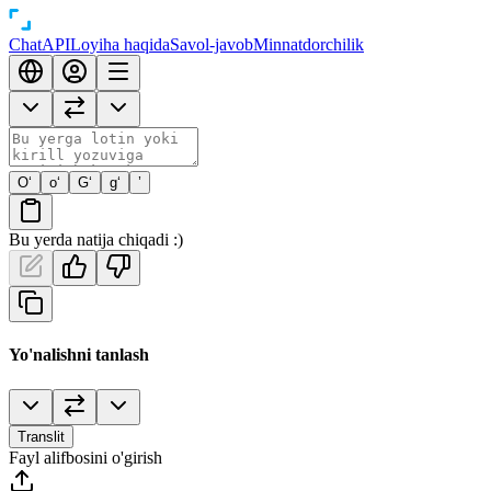
Chat
API
Loyiha haqida
Savol-javob
Minnatdorchilik
O‘
o‘
G‘
g‘
’
Bu yerda natija chiqadi :)
Yo'nalishni tanlash
Translit
Fayl alifbosini o'girish