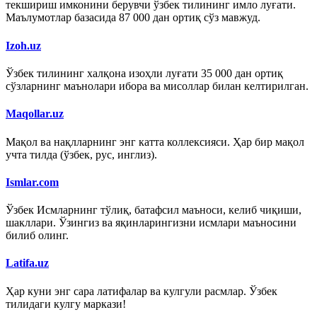
текшириш имконини берувчи ўзбек тилининг имло луғати.
Маълумотлар базасида 87 000 дан ортиқ сўз мавжуд.
Izoh.uz
Ўзбек тилининг халқона изоҳли луғати 35 000 дан ортиқ
сўзларнинг маънолари ибора ва мисоллар билан келтирилган.
Maqollar.uz
Мақол ва нақлларнинг энг катта коллексияси. Ҳар бир мақол
учта тилда (ўзбек, рус, инглиз).
Ismlar.com
Ўзбек Исмларнинг тўлиқ, батафсил маъноси, келиб чиқиши,
шакллари. Ўзингиз ва яқинларингизни исмлари маъносини
билиб олинг.
Latifa.uz
Ҳар куни энг сара латифалар ва кулгули расмлар. Ўзбек
тилидаги кулгу маркази!