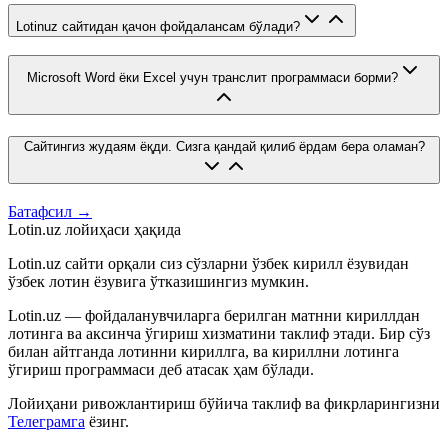
Lotinuz сайтидан қачон фойдалансам бўлади?
Microsoft Word ёки Excel учун транслит программаси борми?
Сайтингиз жудаям ёқди. Сизга қандай қилиб ёрдам бера оламан?
Батафсил →
Lotin.uz лойиҳаси ҳақида
Lotin.uz сайти орқали сиз сўзларни ўзбек кирилл ёзувидан
ўзбек лотин ёзувига ўтказишингиз мумкин.
Lotin.uz — фойдаланувчиларга берилган матнни кириллдан
лотинга ва аксинча ўгириш хизматини таклиф этади. Бир сўз
билан айтганда лотинни кириллга, ва кириллни лотинга
ўгириш программаси деб атасак ҳам бўлади.
Лойиҳани ривожлантириш бўйича таклиф ва фикрларингизни
Телеграмга
ёзинг.