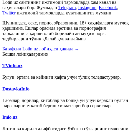
Lotin.uz сайтининг ижтимоий тармоқларда ҳам канал ва
саҳифалари бор. Жумладан
Telegram
,
Instagram
,
Facebook
,
Twitter
ижтимоий тармоқларда кузатишингиз мумкин.
Шунингдек, секс, порно, зўравонлик, 18+ саҳифаларга мутлоқ
қаршимиз. Ёшлар орасида эротика ва порнография
тарқалишига қарши олиб борилаётган муҳим чора-
тадбирларни тўлиқ қўллаб қувватлаймиз.
Батафсил Lotin.uz лойиҳаси ҳақида →
Бошқа лойиҳаларимиз
TVinfo.uz
Бугун, эртага ва кейинги ҳафта учун тўлиқ теледастурлар.
DostavkaInfo
Таомлар, дорилар, китоблар ва бошқа уй учун керакли бўлган
нарсаларни етказиб бериш хизматлари бор сервислар.
Imlo.uz
Лотин ва кирилл алифбосидаги ўзбекча сўзларнинг имлосини