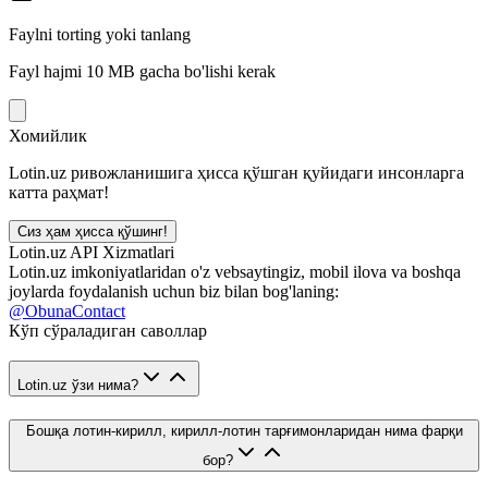
Faylni torting yoki tanlang
Fayl hajmi 10 MB gacha bo'lishi kerak
Хомийлик
Lotin.uz ривожланишига ҳисса қўшган қуйидаги инсонларга
катта раҳмат!
Сиз ҳам ҳисса қўшинг!
Lotin.uz API Xizmatlari
Lotin.uz imkoniyatlaridan o'z vebsaytingiz, mobil ilova va boshqa
joylarda foydalanish uchun biz bilan bog'laning:
@ObunaContact
Кўп сўраладиган саволлар
Lotin.uz ўзи нима?
Бошқа лотин-кирилл, кирилл-лотин тарғимонларидан нима фарқи
бор?