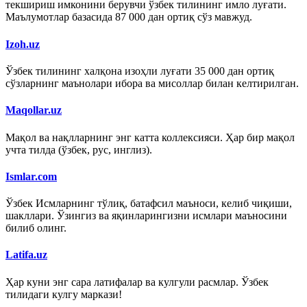
текшириш имконини берувчи ўзбек тилининг имло луғати.
Маълумотлар базасида 87 000 дан ортиқ сўз мавжуд.
Izoh.uz
Ўзбек тилининг халқона изоҳли луғати 35 000 дан ортиқ
сўзларнинг маънолари ибора ва мисоллар билан келтирилган.
Maqollar.uz
Мақол ва нақлларнинг энг катта коллексияси. Ҳар бир мақол
учта тилда (ўзбек, рус, инглиз).
Ismlar.com
Ўзбек Исмларнинг тўлиқ, батафсил маъноси, келиб чиқиши,
шакллари. Ўзингиз ва яқинларингизни исмлари маъносини
билиб олинг.
Latifa.uz
Ҳар куни энг сара латифалар ва кулгули расмлар. Ўзбек
тилидаги кулгу маркази!