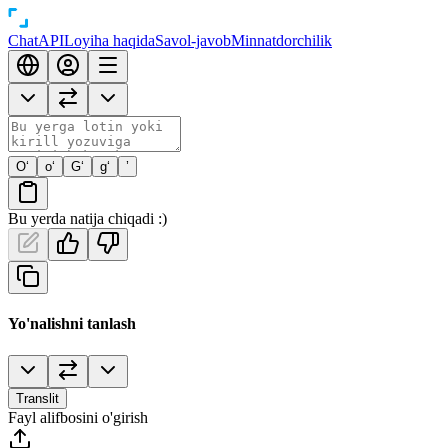
Chat
API
Loyiha haqida
Savol-javob
Minnatdorchilik
O‘
o‘
G‘
g‘
’
Bu yerda natija chiqadi :)
Yo'nalishni tanlash
Translit
Fayl alifbosini o'girish