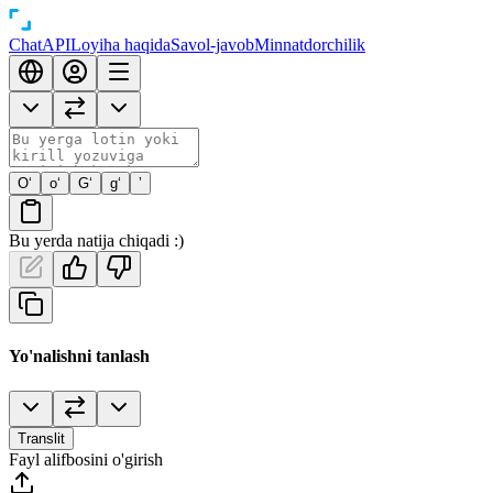
Chat
API
Loyiha haqida
Savol-javob
Minnatdorchilik
O‘
o‘
G‘
g‘
’
Bu yerda natija chiqadi :)
Yo'nalishni tanlash
Translit
Fayl alifbosini o'girish