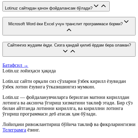
Lotinuz сайтидан қачон фойдалансам бўлади?
Microsoft Word ёки Excel учун транслит программаси борми?
Сайтингиз жудаям ёқди. Сизга қандай қилиб ёрдам бера оламан?
Батафсил →
Lotin.uz лойиҳаси ҳақида
Lotin.uz сайти орқали сиз сўзларни ўзбек кирилл ёзувидан
ўзбек лотин ёзувига ўтказишингиз мумкин.
Lotin.uz — фойдаланувчиларга берилган матнни кириллдан
лотинга ва аксинча ўгириш хизматини таклиф этади. Бир сўз
билан айтганда лотинни кириллга, ва кириллни лотинга
ўгириш программаси деб атасак ҳам бўлади.
Лойиҳани ривожлантириш бўйича таклиф ва фикрларингизни
Телеграмга
ёзинг.