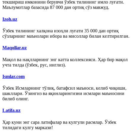
текшириш имконини берувчи ўзбек тилининг имло луғати.
Маълумотлар базасида 87 000 дан ортиқ сўз мавжуд.
Izoh.uz
Ўзбек тилининг халқона изоҳли луғати 35 000 дан ортиқ
сўзларнинг маънолари ибора ва мисоллар билан келтирилган.
Maqollar.uz
Мақол ва нақлларнинг энг катта коллексияси. Ҳар бир мақол
учта тилда (ўзбек, рус, инглиз).
Ismlar.com
Ўзбек Исмларнинг тўлиқ, батафсил маъноси, келиб чиқиши,
шакллари. Ўзингиз ва яқинларингизни исмлари маъносини
билиб олинг.
Latifa.uz
Ҳар куни энг сара латифалар ва кулгули расмлар. Ўзбек
тилидаги кулгу маркази!