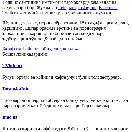
Lotin.uz сайтининг ижтимоий тармоқларда ҳам канал ва
саҳифалари бор. Жумладан
Telegram
,
Instagram
,
Facebook
,
Twitter
ижтимоий тармоқларда кузатишингиз мумкин.
Шунингдек, секс, порно, зўравонлик, 18+ саҳифаларга мутлоқ
қаршимиз. Ёшлар орасида эротика ва порнография
тарқалишига қарши олиб борилаётган муҳим чора-
тадбирларни тўлиқ қўллаб қувватлаймиз.
Батафсил Lotin.uz лойиҳаси ҳақида →
Бошқа лойиҳаларимиз
TVinfo.uz
Бугун, эртага ва кейинги ҳафта учун тўлиқ теледастурлар.
DostavkaInfo
Таомлар, дорилар, китоблар ва бошқа уй учун керакли бўлган
нарсаларни етказиб бериш хизматлари бор сервислар.
Imlo.uz
Лотин ва кирилл алифбосидаги ўзбекча сўзларнинг имлосини