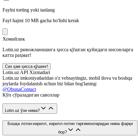
Faylni torting yoki tanlang
Fayl hajmi 10 MB gacha bo'lishi kerak
Хомийлик
Lotin.uz ривожланишига ҳисса қўшган қуйидаги инсонларга
катта раҳмат!
Сиз ҳам ҳисса қўшинг!
Lotin.uz API Xizmatlari
Lotin.uz imkoniyatlaridan o'z vebsaytingiz, mobil ilova va boshqa
joylarda foydalanish uchun biz bilan bog'laning:
@ObunaContact
Кўп сўраладиган саволлар
Lotin.uz ўзи нима?
Бошқа лотин-кирилл, кирилл-лотин тарғимонларидан нима фарқи
бор?