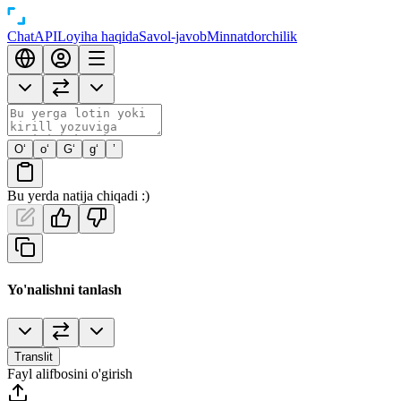
Chat
API
Loyiha haqida
Savol-javob
Minnatdorchilik
O‘
o‘
G‘
g‘
’
Bu yerda natija chiqadi :)
Yo'nalishni tanlash
Translit
Fayl alifbosini o'girish