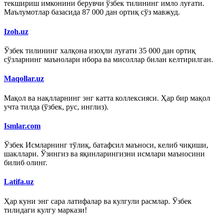
текшириш имконини берувчи ўзбек тилининг имло луғати.
Маълумотлар базасида 87 000 дан ортиқ сўз мавжуд.
Izoh.uz
Ўзбек тилининг халқона изоҳли луғати 35 000 дан ортиқ
сўзларнинг маънолари ибора ва мисоллар билан келтирилган.
Maqollar.uz
Мақол ва нақлларнинг энг катта коллексияси. Ҳар бир мақол
учта тилда (ўзбек, рус, инглиз).
Ismlar.com
Ўзбек Исмларнинг тўлиқ, батафсил маъноси, келиб чиқиши,
шакллари. Ўзингиз ва яқинларингизни исмлари маъносини
билиб олинг.
Latifa.uz
Ҳар куни энг сара латифалар ва кулгули расмлар. Ўзбек
тилидаги кулгу маркази!