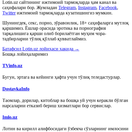
Lotin.uz сайтининг ижтимоий тармоқларда ҳам канал ва
саҳифалари бор. Жумладан
Telegram
,
Instagram
,
Facebook
,
Twitter
ижтимоий тармоқларда кузатишингиз мумкин.
Шунингдек, секс, порно, зўравонлик, 18+ саҳифаларга мутлоқ
қаршимиз. Ёшлар орасида эротика ва порнография
тарқалишига қарши олиб борилаётган муҳим чора-
тадбирларни тўлиқ қўллаб қувватлаймиз.
Батафсил Lotin.uz лойиҳаси ҳақида →
Бошқа лойиҳаларимиз
TVinfo.uz
Бугун, эртага ва кейинги ҳафта учун тўлиқ теледастурлар.
DostavkaInfo
Таомлар, дорилар, китоблар ва бошқа уй учун керакли бўлган
нарсаларни етказиб бериш хизматлари бор сервислар.
Imlo.uz
Лотин ва кирилл алифбосидаги ўзбекча сўзларнинг имлосини