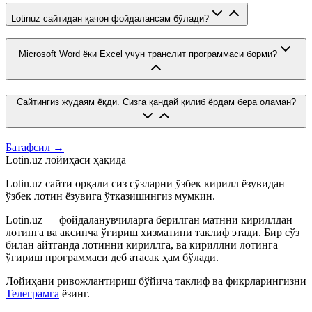
Lotinuz сайтидан қачон фойдалансам бўлади?
Microsoft Word ёки Excel учун транслит программаси борми?
Сайтингиз жудаям ёқди. Сизга қандай қилиб ёрдам бера оламан?
Батафсил →
Lotin.uz лойиҳаси ҳақида
Lotin.uz сайти орқали сиз сўзларни ўзбек кирилл ёзувидан
ўзбек лотин ёзувига ўтказишингиз мумкин.
Lotin.uz — фойдаланувчиларга берилган матнни кириллдан
лотинга ва аксинча ўгириш хизматини таклиф этади. Бир сўз
билан айтганда лотинни кириллга, ва кириллни лотинга
ўгириш программаси деб атасак ҳам бўлади.
Лойиҳани ривожлантириш бўйича таклиф ва фикрларингизни
Телеграмга
ёзинг.