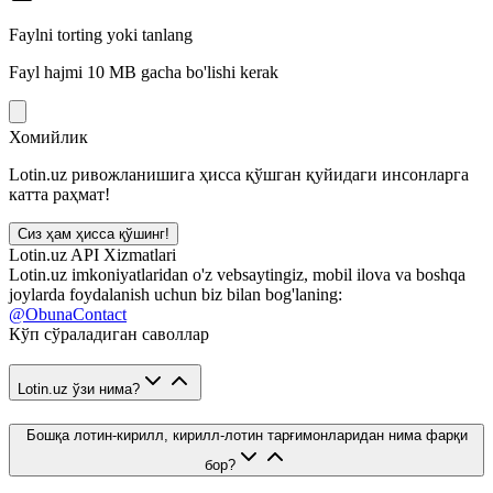
Faylni torting yoki tanlang
Fayl hajmi 10 MB gacha bo'lishi kerak
Хомийлик
Lotin.uz ривожланишига ҳисса қўшган қуйидаги инсонларга
катта раҳмат!
Сиз ҳам ҳисса қўшинг!
Lotin.uz API Xizmatlari
Lotin.uz imkoniyatlaridan o'z vebsaytingiz, mobil ilova va boshqa
joylarda foydalanish uchun biz bilan bog'laning:
@ObunaContact
Кўп сўраладиган саволлар
Lotin.uz ўзи нима?
Бошқа лотин-кирилл, кирилл-лотин тарғимонларидан нима фарқи
бор?