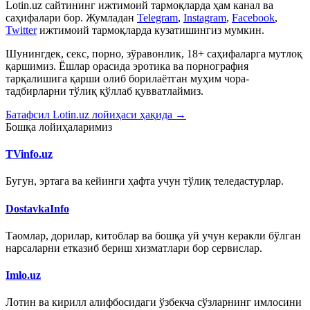
Lotin.uz сайтининг ижтимоий тармоқларда ҳам канал ва
саҳифалари бор. Жумладан
Telegram
,
Instagram
,
Facebook
,
Twitter
ижтимоий тармоқларда кузатишингиз мумкин.
Шунингдек, секс, порно, зўравонлик, 18+ саҳифаларга мутлоқ
қаршимиз. Ёшлар орасида эротика ва порнография
тарқалишига қарши олиб борилаётган муҳим чора-
тадбирларни тўлиқ қўллаб қувватлаймиз.
Батафсил Lotin.uz лойиҳаси ҳақида →
Бошқа лойиҳаларимиз
TVinfo.uz
Бугун, эртага ва кейинги ҳафта учун тўлиқ теледастурлар.
DostavkaInfo
Таомлар, дорилар, китоблар ва бошқа уй учун керакли бўлган
нарсаларни етказиб бериш хизматлари бор сервислар.
Imlo.uz
Лотин ва кирилл алифбосидаги ўзбекча сўзларнинг имлосини