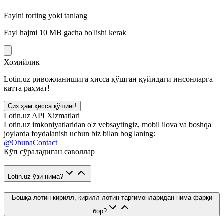
Faylni torting yoki tanlang
Fayl hajmi 10 MB gacha bo'lishi kerak
Хомийлик
Lotin.uz ривожланишига ҳисса қўшган қуйидаги инсонларга
катта раҳмат!
Сиз ҳам ҳисса қўшинг!
Lotin.uz API Xizmatlari
Lotin.uz imkoniyatlaridan o'z vebsaytingiz, mobil ilova va boshqa
joylarda foydalanish uchun biz bilan bog'laning:
@ObunaContact
Кўп сўраладиган саволлар
Lotin.uz ўзи нима?
Бошқа лотин-кирилл, кирилл-лотин тарғимонларидан нима фарқи
бор?