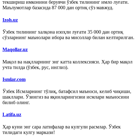
текшириш имконини берувчи ўзбек тилининг имло луғати.
Маълумотлар базасида 87 000 дан ортиқ сўз мавжуд.
Izoh.uz
Ўзбек тилининг халқона изоҳли луғати 35 000 дан ортиқ
сўзларнинг маънолари ибора ва мисоллар билан келтирилган.
Maqollar.uz
Мақол ва нақлларнинг энг катта коллексияси. Ҳар бир мақол
учта тилда (ўзбек, рус, инглиз).
Ismlar.com
Ўзбек Исмларнинг тўлиқ, батафсил маъноси, келиб чиқиши,
шакллари. Ўзингиз ва яқинларингизни исмлари маъносини
билиб олинг.
Latifa.uz
Ҳар куни энг сара латифалар ва кулгули расмлар. Ўзбек
тилидаги кулгу маркази!