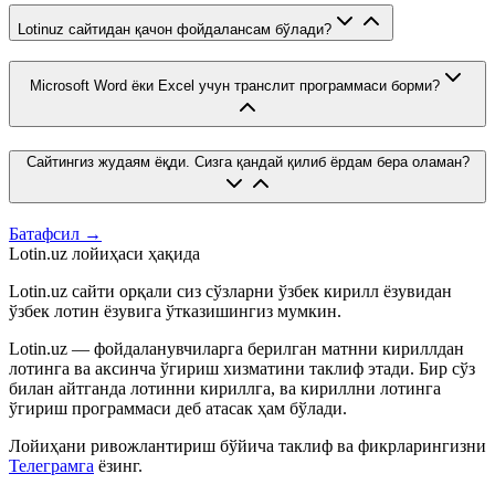
Lotinuz сайтидан қачон фойдалансам бўлади?
Microsoft Word ёки Excel учун транслит программаси борми?
Сайтингиз жудаям ёқди. Сизга қандай қилиб ёрдам бера оламан?
Батафсил →
Lotin.uz лойиҳаси ҳақида
Lotin.uz сайти орқали сиз сўзларни ўзбек кирилл ёзувидан
ўзбек лотин ёзувига ўтказишингиз мумкин.
Lotin.uz — фойдаланувчиларга берилган матнни кириллдан
лотинга ва аксинча ўгириш хизматини таклиф этади. Бир сўз
билан айтганда лотинни кириллга, ва кириллни лотинга
ўгириш программаси деб атасак ҳам бўлади.
Лойиҳани ривожлантириш бўйича таклиф ва фикрларингизни
Телеграмга
ёзинг.