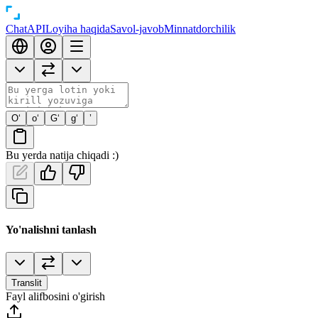
Chat
API
Loyiha haqida
Savol-javob
Minnatdorchilik
O‘
o‘
G‘
g‘
’
Bu yerda natija chiqadi :)
Yo'nalishni tanlash
Translit
Fayl alifbosini o'girish