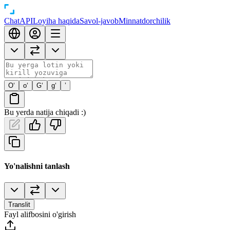
Chat
API
Loyiha haqida
Savol-javob
Minnatdorchilik
O‘
o‘
G‘
g‘
’
Bu yerda natija chiqadi :)
Yo'nalishni tanlash
Translit
Fayl alifbosini o'girish