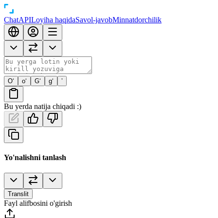
Chat
API
Loyiha haqida
Savol-javob
Minnatdorchilik
O‘
o‘
G‘
g‘
’
Bu yerda natija chiqadi :)
Yo'nalishni tanlash
Translit
Fayl alifbosini o'girish