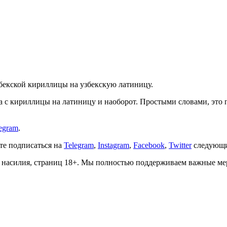
збекской кириллицы на узбекскую латиницу.
ста с кириллицы на латиницу и наоборот. Простыми словами, эт
egram
.
ете подписаться на
Telegram
,
Instagram
,
Facebook
,
Twitter
следующи
о, насилия, страниц 18+. Мы полностью поддерживаем важные м