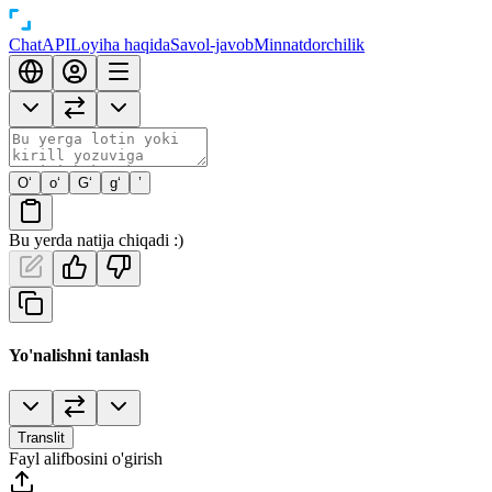
Chat
API
Loyiha haqida
Savol-javob
Minnatdorchilik
O‘
o‘
G‘
g‘
’
Bu yerda natija chiqadi :)
Yo'nalishni tanlash
Translit
Fayl alifbosini o'girish