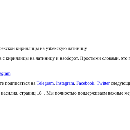
збекской кириллицы на узбекскую латиницу.
ста с кириллицы на латиницу и наоборот. Простыми словами, эт
egram
.
ете подписаться на
Telegram
,
Instagram
,
Facebook
,
Twitter
следующи
о, насилия, страниц 18+. Мы полностью поддерживаем важные м