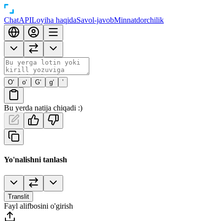
Chat
API
Loyiha haqida
Savol-javob
Minnatdorchilik
O‘
o‘
G‘
g‘
’
Bu yerda natija chiqadi :)
Yo'nalishni tanlash
Translit
Fayl alifbosini o'girish