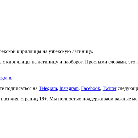
збекской кириллицы на узбекскую латиницу.
ста с кириллицы на латиницу и наоборот. Простыми словами, эт
egram
.
ете подписаться на
Telegram
,
Instagram
,
Facebook
,
Twitter
следующи
о, насилия, страниц 18+. Мы полностью поддерживаем важные м