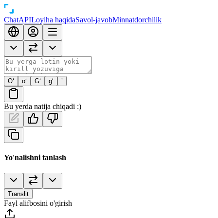
Chat
API
Loyiha haqida
Savol-javob
Minnatdorchilik
O‘
o‘
G‘
g‘
’
Bu yerda natija chiqadi :)
Yo'nalishni tanlash
Translit
Fayl alifbosini o'girish