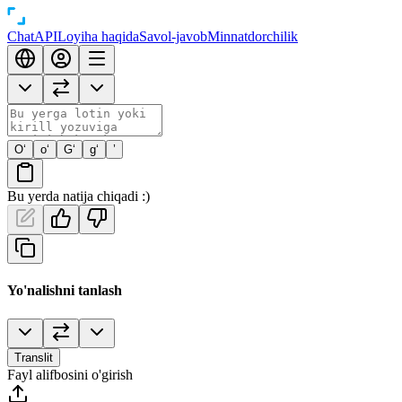
Chat
API
Loyiha haqida
Savol-javob
Minnatdorchilik
O‘
o‘
G‘
g‘
’
Bu yerda natija chiqadi :)
Yo'nalishni tanlash
Translit
Fayl alifbosini o'girish