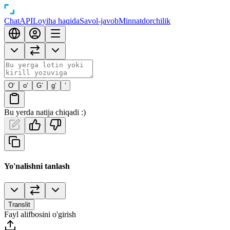
Chat
API
Loyiha haqida
Savol-javob
Minnatdorchilik
O‘
o‘
G‘
g‘
’
Bu yerda natija chiqadi :)
Yo'nalishni tanlash
Translit
Fayl alifbosini o'girish