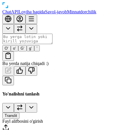
Chat
API
Loyiha haqida
Savol-javob
Minnatdorchilik
O‘
o‘
G‘
g‘
’
Bu yerda natija chiqadi :)
Yo'nalishni tanlash
Translit
Fayl alifbosini o'girish